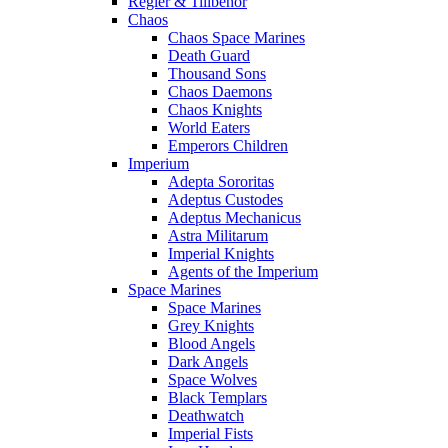
Regler & Tillbehör
Chaos
Chaos Space Marines
Death Guard
Thousand Sons
Chaos Daemons
Chaos Knights
World Eaters
Emperors Children
Imperium
Adepta Sororitas
Adeptus Custodes
Adeptus Mechanicus
Astra Militarum
Imperial Knights
Agents of the Imperium
Space Marines
Space Marines
Grey Knights
Blood Angels
Dark Angels
Space Wolves
Black Templars
Deathwatch
Imperial Fists