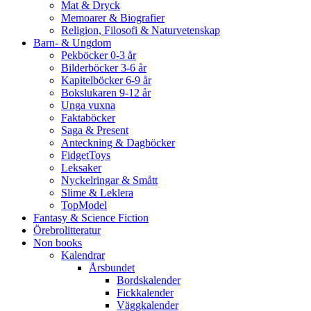
Mat & Dryck
Memoarer & Biografier
Religion, Filosofi & Naturvetenskap
Barn- & Ungdom
Pekböcker 0-3 år
Bilderböcker 3-6 år
Kapitelböcker 6-9 år
Bokslukaren 9-12 år
Unga vuxna
Faktaböcker
Saga & Present
Anteckning & Dagböcker
FidgetToys
Leksaker
Nyckelringar & Smått
Slime & Leklera
TopModel
Fantasy & Science Fiction
Örebrolitteratur
Non books
Kalendrar
Årsbundet
Bordskalender
Fickkalender
Väggkalender