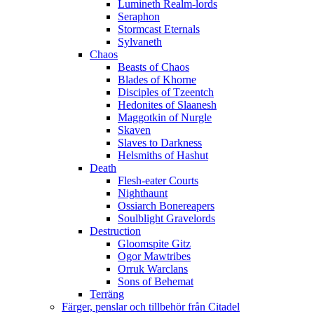
Lumineth Realm-lords
Seraphon
Stormcast Eternals
Sylvaneth
Chaos
Beasts of Chaos
Blades of Khorne
Disciples of Tzeentch
Hedonites of Slaanesh
Maggotkin of Nurgle
Skaven
Slaves to Darkness
Helsmiths of Hashut
Death
Flesh-eater Courts
Nighthaunt
Ossiarch Bonereapers
Soulblight Gravelords
Destruction
Gloomspite Gitz
Ogor Mawtribes
Orruk Warclans
Sons of Behemat
Terräng
Färger, penslar och tillbehör från Citadel