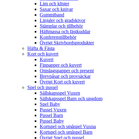
Lim och klister
Saxar och knivar
Gummiband
Linjaler och gradskivor
Stämplar och tillbehör
Häftmassa och fästkuddar
Konferenstillbehör
Övrigt Skrivbordsprodukter
Häfta & Fästa
Kort och kuvert
Kuvert
Finpapper och kuvert
Omslagspapper och present
Brevpåsar och provsäckar
Övrigt Kort och kuvert
Spel och pussel
Sällskapsspel Vuxen
Sällskapsspel Barn och ungdom
Spel Baby
Pussel Vuxen
Pussel Barn
Pussel Baby
Kortspel och småspel Vuxna
Kortspel och småspel Barn
Övrigt Spel och pussel