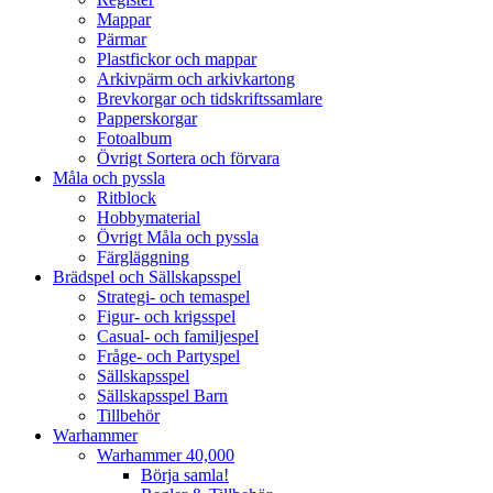
Mappar
Pärmar
Plastfickor och mappar
Arkivpärm och arkivkartong
Brevkorgar och tidskriftssamlare
Papperskorgar
Fotoalbum
Övrigt Sortera och förvara
Måla och pyssla
Ritblock
Hobbymaterial
Övrigt Måla och pyssla
Färgläggning
Brädspel och Sällskapsspel
Strategi- och temaspel
Figur- och krigsspel
Casual- och familjespel
Fråge- och Partyspel
Sällskapsspel
Sällskapsspel Barn
Tillbehör
Warhammer
Warhammer 40,000
Börja samla!