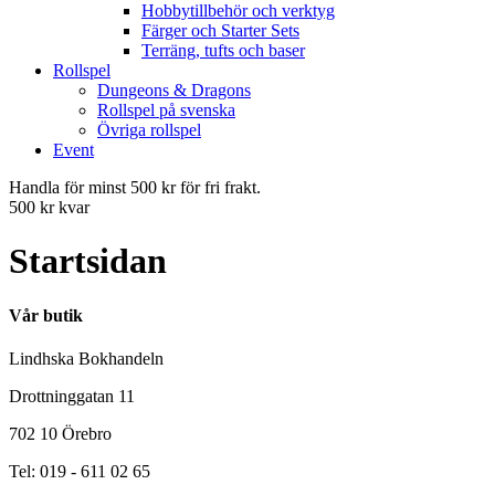
Hobbytillbehör och verktyg
Färger och Starter Sets
Terräng, tufts och baser
Rollspel
Dungeons & Dragons
Rollspel på svenska
Övriga rollspel
Event
Handla för minst 500 kr för fri frakt.
500 kr kvar
Startsidan
Vår butik
Lindhska Bokhandeln
Drottninggatan 11
702 10 Örebro
Tel: 019 - 611 02 65