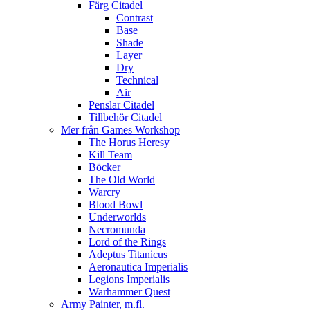
Färg Citadel
Contrast
Base
Shade
Layer
Dry
Technical
Air
Penslar Citadel
Tillbehör Citadel
Mer från Games Workshop
The Horus Heresy
Kill Team
Böcker
The Old World
Warcry
Blood Bowl
Underworlds
Necromunda
Lord of the Rings
Adeptus Titanicus
Aeronautica Imperialis
Legions Imperialis
Warhammer Quest
Army Painter, m.fl.