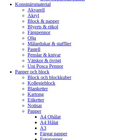
Konstnärsmaterial
Akvarell
Akryl
Block & papper
Blyerts & ritkol
Färgpennor
Olja
Målardukar & stafflier
Pastell
Penslar & knivar
Vätskor & övrigt
Uni Posca Pennor
Papper och block
Block och blockkuber
Kollegieblock
Blanketter
Kartong
Etiketter
Notisar
Papper
A4 Ohålat
A4 Hålat
A3
Färgat papper
Fotopapper