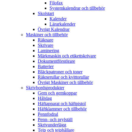
Filofax
Systemkalendrar och tillbehör
Skolstart
Kalender
Lärarkalender
Övrigt Kalendrar
Maskiner och tillbehör
Räknare
Skrivare
Laminering
Märkmaskin och etikettskrivare
Dokumentförstörare
Batterier
Bläckpatroner och toner
Räknerullar och kvittorullar
Övrigt Maskiner och tillbehör
Skrivbordsprodukter
Gem och gemkoppar
Hålslag
Häftapparat och häftpistol
Häftklammer och tillbehör
Pennfodral
Penn- och prylställ
Skrivunderlägg
Tejp och tejphållare