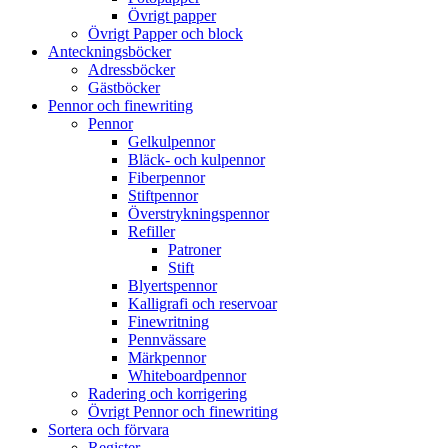
Övrigt papper
Övrigt Papper och block
Anteckningsböcker
Adressböcker
Gästböcker
Pennor och finewriting
Pennor
Gelkulpennor
Bläck- och kulpennor
Fiberpennor
Stiftpennor
Överstrykningspennor
Refiller
Patroner
Stift
Blyertspennor
Kalligrafi och reservoar
Finewritning
Pennvässare
Märkpennor
Whiteboardpennor
Radering och korrigering
Övrigt Pennor och finewriting
Sortera och förvara
Register