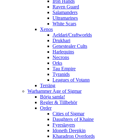
Iron Hands
Raven Guard
Salamanders
Ultramarines
White Scars
Xenos
Aeldari/Craftworlds
Drukhari
Genestealer Cults
Harlequins
Necrons
Orks
Tau Empire
Tyranids
Leagues of Votann
Terräng
Warhammer Age of Sigmar
Börja samla!
Regler & Tillbehör
Order
Cities of Sigmar
Daughters of Khaine
Fyreslayers
Idoneth Deepkin
Kharadron Overlords