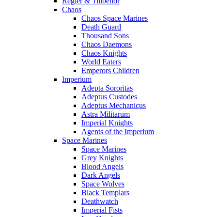
Regler & Tillbehör
Chaos
Chaos Space Marines
Death Guard
Thousand Sons
Chaos Daemons
Chaos Knights
World Eaters
Emperors Children
Imperium
Adepta Sororitas
Adeptus Custodes
Adeptus Mechanicus
Astra Militarum
Imperial Knights
Agents of the Imperium
Space Marines
Space Marines
Grey Knights
Blood Angels
Dark Angels
Space Wolves
Black Templars
Deathwatch
Imperial Fists