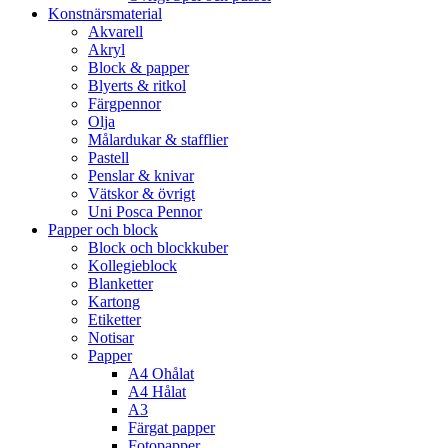
Konstnärsmaterial
Akvarell
Akryl
Block & papper
Blyerts & ritkol
Färgpennor
Olja
Målardukar & stafflier
Pastell
Penslar & knivar
Vätskor & övrigt
Uni Posca Pennor
Papper och block
Block och blockkuber
Kollegieblock
Blanketter
Kartong
Etiketter
Notisar
Papper
A4 Ohålat
A4 Hålat
A3
Färgat papper
Fotopapper