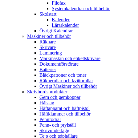
Filofax
Systemkalendrar och tillbehör
Skolstart
Kalender
Lärarkalender
Övrigt Kalendrar
Maskiner och tillbehör
Räknare
Skrivare
Laminering
Märkmaskin och etikettskrivare
Dokumentförstörare
Batterier
Bläckpatroner och toner
Räknerullar och kvittorullar
Övrigt Maskiner och tillbehör
Skrivbordsprodukter
Gem och gemkoppar
Hålslag
Häftapparat och häftpistol
Häftklammer och tillbehör
Pennfodral
Penn- och prylställ
Skrivunderlägg
Tejp och tejphållare