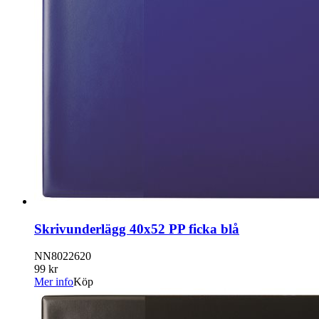
Skrivunderlägg 40x52 PP ficka blå
NN8022620
99 kr
Mer info
Köp