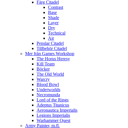
Färg Citadel
Contrast
Base
Shade
Layer
Dry
Technical
Air
Penslar Citadel
Tillbehör Citadel
Mer från Games Workshop
The Horus Heresy
Kill Team
Böcker
The Old World
Warcry
Blood Bowl
Underworlds
Necromunda
Lord of the Rings
Adeptus Titanicus
Aeronautica Imperialis
Legions Imperialis
Warhammer Quest
Army Painter, m.fl.