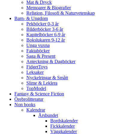
Mat & Dryck
Memoarer & Biografier
Religion, Filosofi & Naturvetenskap
Barn- & Ungdom
Pekböcker 0-3 år
Bilderböcker 3-6 år
Kapitelböcker 6-9 år
Bokslukaren 9-12 år
Unga vuxna
Faktaböcker
Saga & Present
Anteckning & Dagböcker
FidgetToys
Leksaker
Nyckelringar & Smått
Slime & Leklera
TopModel
Fantasy & Science Fiction
Örebrolitteratur
Non books
Kalendrar
Årsbundet
Bordskalender
Fickkalender
Väggkalender