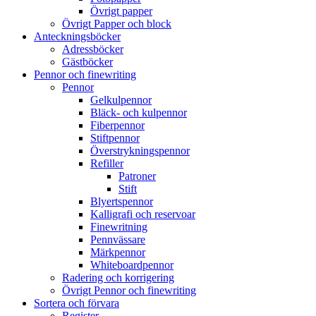
Övrigt papper
Övrigt Papper och block
Anteckningsböcker
Adressböcker
Gästböcker
Pennor och finewriting
Pennor
Gelkulpennor
Bläck- och kulpennor
Fiberpennor
Stiftpennor
Överstrykningspennor
Refiller
Patroner
Stift
Blyertspennor
Kalligrafi och reservoar
Finewritning
Pennvässare
Märkpennor
Whiteboardpennor
Radering och korrigering
Övrigt Pennor och finewriting
Sortera och förvara
Register