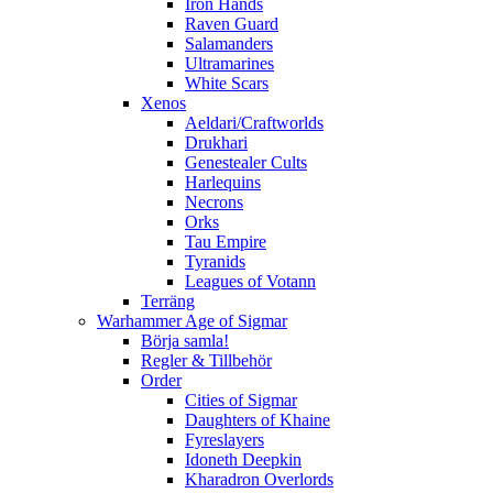
Iron Hands
Raven Guard
Salamanders
Ultramarines
White Scars
Xenos
Aeldari/Craftworlds
Drukhari
Genestealer Cults
Harlequins
Necrons
Orks
Tau Empire
Tyranids
Leagues of Votann
Terräng
Warhammer Age of Sigmar
Börja samla!
Regler & Tillbehör
Order
Cities of Sigmar
Daughters of Khaine
Fyreslayers
Idoneth Deepkin
Kharadron Overlords