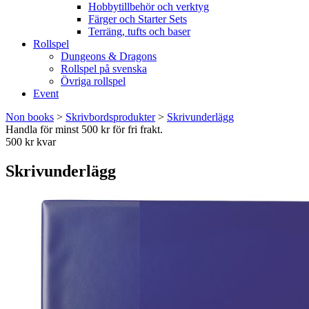
Hobbytillbehör och verktyg
Färger och Starter Sets
Terräng, tufts och baser
Rollspel
Dungeons & Dragons
Rollspel på svenska
Övriga rollspel
Event
Non books
>
Skrivbordsprodukter
>
Skrivunderlägg
Handla för minst 500 kr för fri frakt.
500 kr kvar
Skrivunderlägg