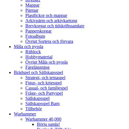
Mappar
Pärmar
Plastfickor och mappar
Arkivpärm och arkivkartong
Brevkorgar och tidskriftssamlare
Papperskorgar
Fotoalbum
Övrigt Sortera och förvara
Måla och pyssla
Ritblock
Hobbymaterial
Övrigt Måla och pyssla
Färgläggning
Brädspel och Sällskapsspel
Strategi- och temaspel
Figur- och krigsspel
Casual- och familjespel
Fråge- och Partyspel
Sällskapsspel
Sällskapsspel Barn
Tillbehör
Warhammer
Warhammer 40,000
Börja samla!