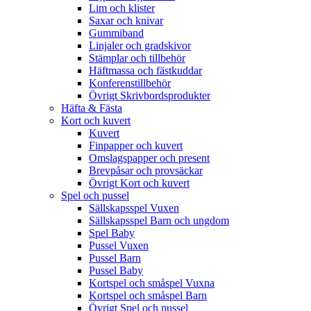
Lim och klister
Saxar och knivar
Gummiband
Linjaler och gradskivor
Stämplar och tillbehör
Häftmassa och fästkuddar
Konferenstillbehör
Övrigt Skrivbordsprodukter
Häfta & Fästa
Kort och kuvert
Kuvert
Finpapper och kuvert
Omslagspapper och present
Brevpåsar och provsäckar
Övrigt Kort och kuvert
Spel och pussel
Sällskapsspel Vuxen
Sällskapsspel Barn och ungdom
Spel Baby
Pussel Vuxen
Pussel Barn
Pussel Baby
Kortspel och småspel Vuxna
Kortspel och småspel Barn
Övrigt Spel och pussel