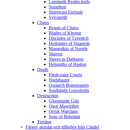
Lumineth Realm-lords
Seraphon
Stormcast Eternals
Sylvaneth
Chaos
Beasts of Chaos
Blades of Khorne
Disciples of Tzeentch
Hedonites of Slaanesh
Maggotkin of Nurgle
Skaven
Slaves to Darkness
Helsmiths of Hashut
Death
Flesh-eater Courts
Nighthaunt
Ossiarch Bonereapers
Soulblight Gravelords
Destruction
Gloomspite Gitz
Ogor Mawtribes
Orruk Warclans
Sons of Behemat
Terräng
Färger, penslar och tillbehör från Citadel