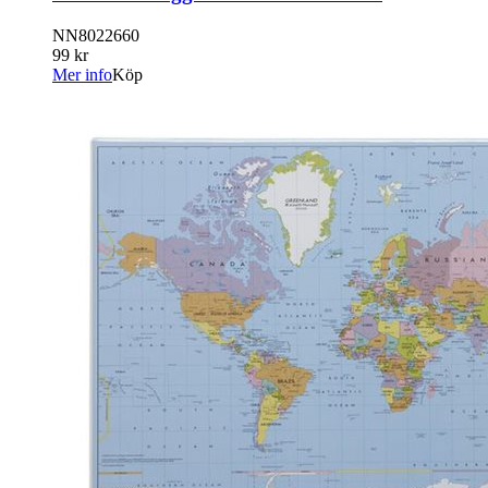
NN8022660
99 kr
Mer info
Köp