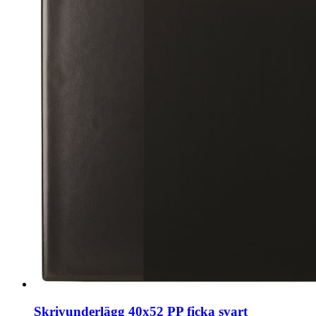
Skrivunderlägg 40x52 PP ficka svart