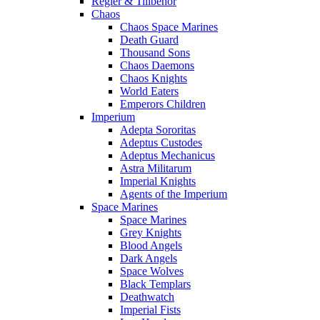
Regler & Tillbehör
Chaos
Chaos Space Marines
Death Guard
Thousand Sons
Chaos Daemons
Chaos Knights
World Eaters
Emperors Children
Imperium
Adepta Sororitas
Adeptus Custodes
Adeptus Mechanicus
Astra Militarum
Imperial Knights
Agents of the Imperium
Space Marines
Space Marines
Grey Knights
Blood Angels
Dark Angels
Space Wolves
Black Templars
Deathwatch
Imperial Fists