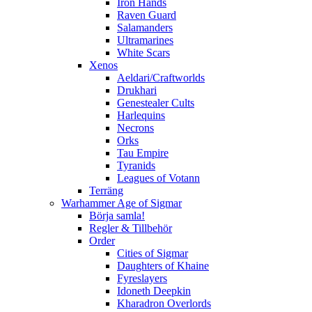
Iron Hands
Raven Guard
Salamanders
Ultramarines
White Scars
Xenos
Aeldari/Craftworlds
Drukhari
Genestealer Cults
Harlequins
Necrons
Orks
Tau Empire
Tyranids
Leagues of Votann
Terräng
Warhammer Age of Sigmar
Börja samla!
Regler & Tillbehör
Order
Cities of Sigmar
Daughters of Khaine
Fyreslayers
Idoneth Deepkin
Kharadron Overlords