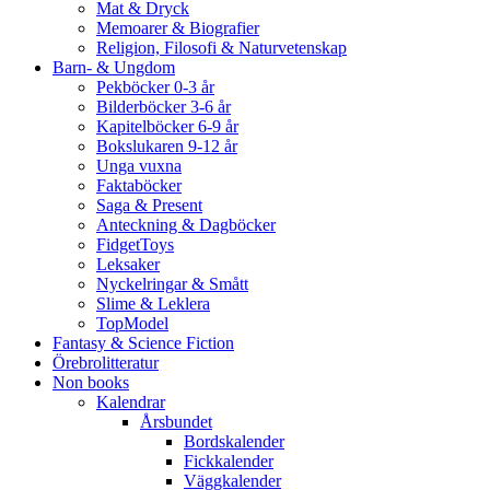
Mat & Dryck
Memoarer & Biografier
Religion, Filosofi & Naturvetenskap
Barn- & Ungdom
Pekböcker 0-3 år
Bilderböcker 3-6 år
Kapitelböcker 6-9 år
Bokslukaren 9-12 år
Unga vuxna
Faktaböcker
Saga & Present
Anteckning & Dagböcker
FidgetToys
Leksaker
Nyckelringar & Smått
Slime & Leklera
TopModel
Fantasy & Science Fiction
Örebrolitteratur
Non books
Kalendrar
Årsbundet
Bordskalender
Fickkalender
Väggkalender