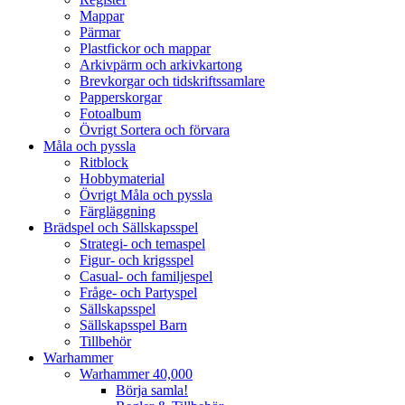
Mappar
Pärmar
Plastfickor och mappar
Arkivpärm och arkivkartong
Brevkorgar och tidskriftssamlare
Papperskorgar
Fotoalbum
Övrigt Sortera och förvara
Måla och pyssla
Ritblock
Hobbymaterial
Övrigt Måla och pyssla
Färgläggning
Brädspel och Sällskapsspel
Strategi- och temaspel
Figur- och krigsspel
Casual- och familjespel
Fråge- och Partyspel
Sällskapsspel
Sällskapsspel Barn
Tillbehör
Warhammer
Warhammer 40,000
Börja samla!