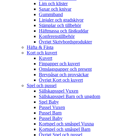
Lim och klister
Saxar och knivar
Gummiband
Linjaler och gradskivor
Stämplar och tillbehör
Häftmassa och fästkuddar
Konferenstillbehör
Övrigt Skrivbordsprodukter
Häfta & Fästa
Kort och kuvert
Kuvert
Finpapper och kuvert
Omslagspapper och present
Brevpåsar och provsäckar
Övrigt Kort och kuvert
Spel och pussel
Sällskapsspel Vuxen
Sällskapsspel Barn och ungdom
Spel Baby
Pussel Vuxen
Pussel Barn
Pussel Baby
Kortspel och småspel Vuxna
Kortspel och småspel Barn
Övrigt Spel och pussel