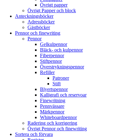
Övrigt papper
Övrigt Papper och block
Anteckningsböcker
Adressböcker
Gästböcker
Pennor och finewriting
Pennor
Gelkulpennor
Bläck- och kulpennor
Fiberpennor
Stiftpennor
Överstrykningspennor
Refiller
Patroner
Stift
Blyertspennor
Kalligrafi och reservoar
Finewritning
Pennvässare
Märkpennor
Whiteboardpennor
Radering och korrigering
Övrigt Pennor och finewriting
Sortera och förvara
Register