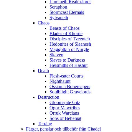
Lumineth Realm-lords
Seraphon
Stormcast Eternals
Sylvaneth
Chaos
Beasts of Chaos
Blades of Khorne
Disciples of Tzeentch
Hedonites of Slaanesh
Maggotkin of Nurgle
Skaven
Slaves to Darkness
Helsmiths of Hashut
Death
Flesh-eater Courts
Nighthaunt
Ossiarch Bonereapers
Soulblight Gravelords
Destruction
Gloomspite Gitz
Ogor Mawtribes
Orruk Warclans
Sons of Behemat
Terräng
Färger, penslar och tillbehör från Citadel