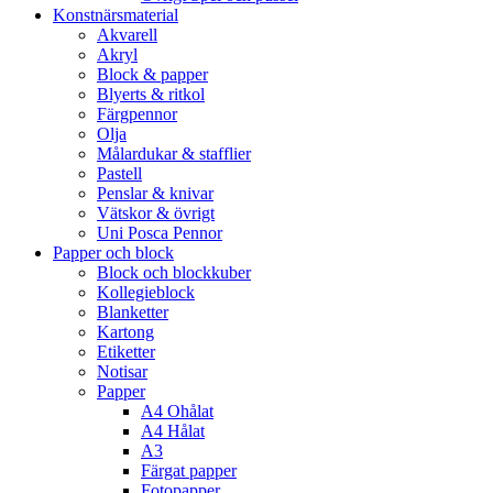
Konstnärsmaterial
Akvarell
Akryl
Block & papper
Blyerts & ritkol
Färgpennor
Olja
Målardukar & stafflier
Pastell
Penslar & knivar
Vätskor & övrigt
Uni Posca Pennor
Papper och block
Block och blockkuber
Kollegieblock
Blanketter
Kartong
Etiketter
Notisar
Papper
A4 Ohålat
A4 Hålat
A3
Färgat papper
Fotopapper