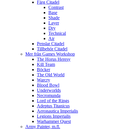
Färg Citadel
Contrast
Base
Shade
Layer
Dry
Technical
Air
Penslar Citadel
Tillbehör Citadel
Mer från Games Workshop
The Horus Heresy
Kill Team
Böcker
The Old World
Warcry
Blood Bowl
Underworlds
Necromunda
Lord of the Rings
Adeptus Titanicus
Aeronautica Imperialis
Legions Imperialis
Warhammer Quest
Army Painter, m.fl.