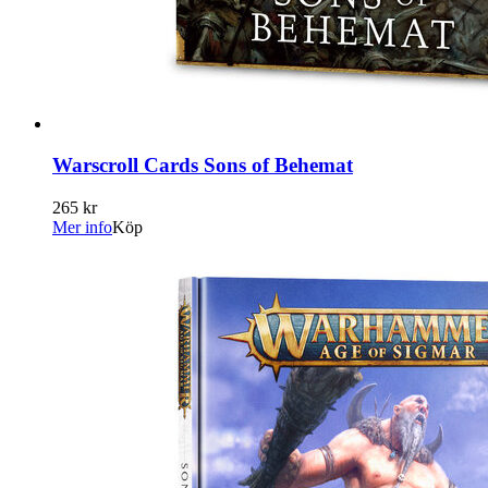
Warscroll Cards Sons of Behemat
265 kr
Mer info
Köp