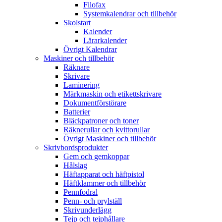
Filofax
Systemkalendrar och tillbehör
Skolstart
Kalender
Lärarkalender
Övrigt Kalendrar
Maskiner och tillbehör
Räknare
Skrivare
Laminering
Märkmaskin och etikettskrivare
Dokumentförstörare
Batterier
Bläckpatroner och toner
Räknerullar och kvittorullar
Övrigt Maskiner och tillbehör
Skrivbordsprodukter
Gem och gemkoppar
Hålslag
Häftapparat och häftpistol
Häftklammer och tillbehör
Pennfodral
Penn- och prylställ
Skrivunderlägg
Tejp och tejphållare