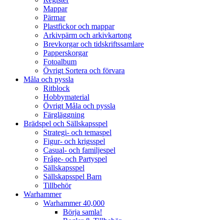
Mappar
Pärmar
Plastfickor och mappar
Arkivpärm och arkivkartong
Brevkorgar och tidskriftssamlare
Papperskorgar
Fotoalbum
Övrigt Sortera och förvara
Måla och pyssla
Ritblock
Hobbymaterial
Övrigt Måla och pyssla
Färgläggning
Brädspel och Sällskapsspel
Strategi- och temaspel
Figur- och krigsspel
Casual- och familjespel
Fråge- och Partyspel
Sällskapsspel
Sällskapsspel Barn
Tillbehör
Warhammer
Warhammer 40,000
Börja samla!