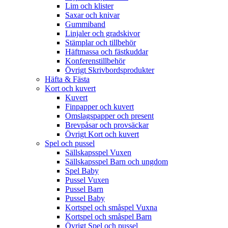
Lim och klister
Saxar och knivar
Gummiband
Linjaler och gradskivor
Stämplar och tillbehör
Häftmassa och fästkuddar
Konferenstillbehör
Övrigt Skrivbordsprodukter
Häfta & Fästa
Kort och kuvert
Kuvert
Finpapper och kuvert
Omslagspapper och present
Brevpåsar och provsäckar
Övrigt Kort och kuvert
Spel och pussel
Sällskapsspel Vuxen
Sällskapsspel Barn och ungdom
Spel Baby
Pussel Vuxen
Pussel Barn
Pussel Baby
Kortspel och småspel Vuxna
Kortspel och småspel Barn
Övrigt Spel och pussel