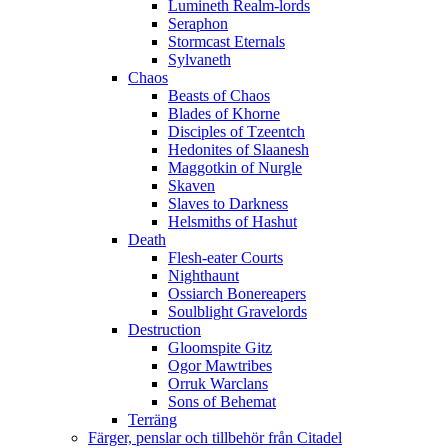
Lumineth Realm-lords
Seraphon
Stormcast Eternals
Sylvaneth
Chaos
Beasts of Chaos
Blades of Khorne
Disciples of Tzeentch
Hedonites of Slaanesh
Maggotkin of Nurgle
Skaven
Slaves to Darkness
Helsmiths of Hashut
Death
Flesh-eater Courts
Nighthaunt
Ossiarch Bonereapers
Soulblight Gravelords
Destruction
Gloomspite Gitz
Ogor Mawtribes
Orruk Warclans
Sons of Behemat
Terräng
Färger, penslar och tillbehör från Citadel