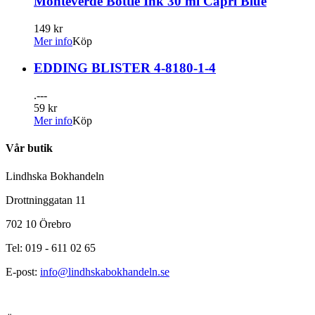
Monteverde Bottle Ink 30 ml Capri Blue
149 kr
Mer info
Köp
EDDING BLISTER 4-8180-1-4
.---
59 kr
Mer info
Köp
Vår butik
Lindhska Bokhandeln
Drottninggatan 11
702 10 Örebro
Tel: 019 - 611 02 65
E-post:
info@lindhskabokhandeln.se