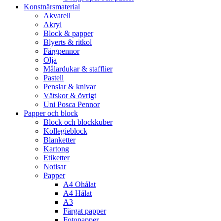
Konstnärsmaterial
Akvarell
Akryl
Block & papper
Blyerts & ritkol
Färgpennor
Olja
Målardukar & stafflier
Pastell
Penslar & knivar
Vätskor & övrigt
Uni Posca Pennor
Papper och block
Block och blockkuber
Kollegieblock
Blanketter
Kartong
Etiketter
Notisar
Papper
A4 Ohålat
A4 Hålat
A3
Färgat papper
Fotopapper