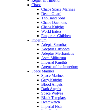
Regler & Tillbehör
Chaos
Chaos Space Marines
Death Guard
Thousand Sons
Chaos Daemons
Chaos Knights
World Eaters
Emperors Children
Imperium
Adepta Sororitas
Adeptus Custodes
Adeptus Mechanicus
Astra Militarum
Imperial Knights
Agents of the Imperium
Space Marines
Space Marines
Grey Knights
Blood Angels
Dark Angels
Space Wolves
Black Templars
Deathwatch
Imperial Fists