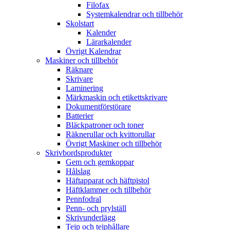
Filofax
Systemkalendrar och tillbehör
Skolstart
Kalender
Lärarkalender
Övrigt Kalendrar
Maskiner och tillbehör
Räknare
Skrivare
Laminering
Märkmaskin och etikettskrivare
Dokumentförstörare
Batterier
Bläckpatroner och toner
Räknerullar och kvittorullar
Övrigt Maskiner och tillbehör
Skrivbordsprodukter
Gem och gemkoppar
Hålslag
Häftapparat och häftpistol
Häftklammer och tillbehör
Pennfodral
Penn- och prylställ
Skrivunderlägg
Tejp och tejphållare