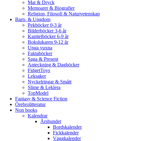
Mat & Dryck
Memoarer & Biografier
Religion, Filosofi & Naturvetenskap
Barn- & Ungdom
Pekböcker 0-3 år
Bilderböcker 3-6 år
Kapitelböcker 6-9 år
Bokslukaren 9-12 år
Unga vuxna
Faktaböcker
Saga & Present
Anteckning & Dagböcker
FidgetToys
Leksaker
Nyckelringar & Smått
Slime & Leklera
TopModel
Fantasy & Science Fiction
Örebrolitteratur
Non books
Kalendrar
Årsbundet
Bordskalender
Fickkalender
Väggkalender