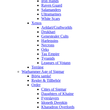
Iron Hands
Raven Guard
Salamanders
Ultramarines
White Scars
Xenos
Aeldari/Craftworlds
Drukhari
Genestealer Cults
Harlequins
Necrons
Orks
Tau Empire
Tyranids
Leagues of Votann
Terräng
Warhammer Age of Sigmar
Börja samla!
Regler & Tillbehör
Order
Cities of Sigmar
Daughters of Khaine
Fyreslayers
Idoneth Deepkin
Kharadron Overlords