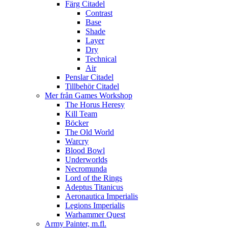
Färg Citadel
Contrast
Base
Shade
Layer
Dry
Technical
Air
Penslar Citadel
Tillbehör Citadel
Mer från Games Workshop
The Horus Heresy
Kill Team
Böcker
The Old World
Warcry
Blood Bowl
Underworlds
Necromunda
Lord of the Rings
Adeptus Titanicus
Aeronautica Imperialis
Legions Imperialis
Warhammer Quest
Army Painter, m.fl.