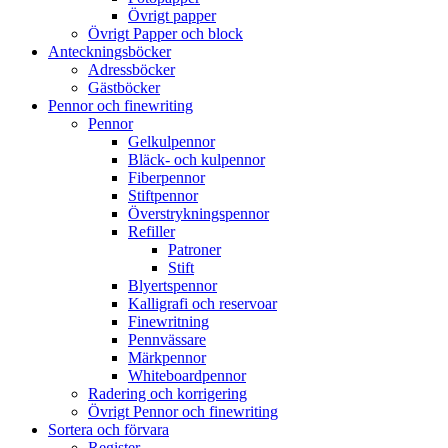
Övrigt papper
Övrigt Papper och block
Anteckningsböcker
Adressböcker
Gästböcker
Pennor och finewriting
Pennor
Gelkulpennor
Bläck- och kulpennor
Fiberpennor
Stiftpennor
Överstrykningspennor
Refiller
Patroner
Stift
Blyertspennor
Kalligrafi och reservoar
Finewritning
Pennvässare
Märkpennor
Whiteboardpennor
Radering och korrigering
Övrigt Pennor och finewriting
Sortera och förvara
Register