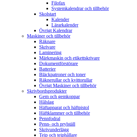
Filofax
Systemkalendrar och tillbehör
Skolstart
Kalender
Lärarkalender
Övrigt Kalendrar
Maskiner och tillbehör
Räknare
Skrivare
Laminering
Märkmaskin och etikettskrivare
Dokumentförstörare
Batterier
Bläckpatroner och toner
Räknerullar och kvittorullar
Övrigt Maskiner och tillbehör
Skrivbordsprodukter
Gem och gemkoppar
Hålslag
Häftapparat och häftpistol
Häftklammer och tillbehör
Pennfodral
Penn- och prylställ
Skrivunderlägg
Tejp och tejphållare