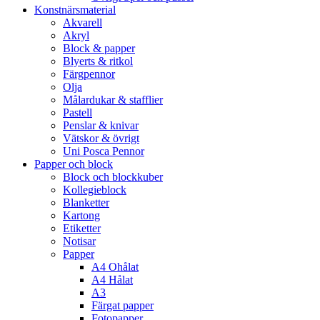
Konstnärsmaterial
Akvarell
Akryl
Block & papper
Blyerts & ritkol
Färgpennor
Olja
Målardukar & stafflier
Pastell
Penslar & knivar
Vätskor & övrigt
Uni Posca Pennor
Papper och block
Block och blockkuber
Kollegieblock
Blanketter
Kartong
Etiketter
Notisar
Papper
A4 Ohålat
A4 Hålat
A3
Färgat papper
Fotopapper