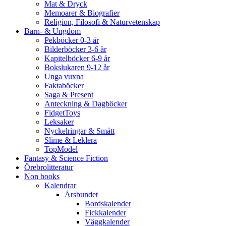
Mat & Dryck
Memoarer & Biografier
Religion, Filosofi & Naturvetenskap
Barn- & Ungdom
Pekböcker 0-3 år
Bilderböcker 3-6 år
Kapitelböcker 6-9 år
Bokslukaren 9-12 år
Unga vuxna
Faktaböcker
Saga & Present
Anteckning & Dagböcker
FidgetToys
Leksaker
Nyckelringar & Smått
Slime & Leklera
TopModel
Fantasy & Science Fiction
Örebrolitteratur
Non books
Kalendrar
Årsbundet
Bordskalender
Fickkalender
Väggkalender