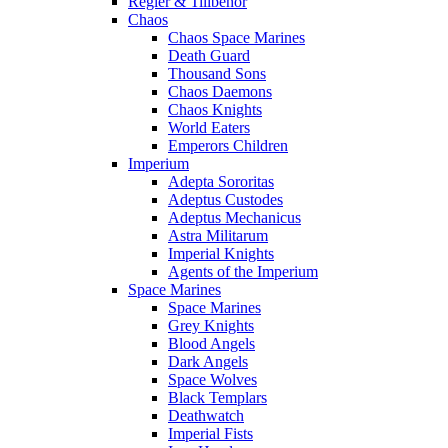
Regler & Tillbehör
Chaos
Chaos Space Marines
Death Guard
Thousand Sons
Chaos Daemons
Chaos Knights
World Eaters
Emperors Children
Imperium
Adepta Sororitas
Adeptus Custodes
Adeptus Mechanicus
Astra Militarum
Imperial Knights
Agents of the Imperium
Space Marines
Space Marines
Grey Knights
Blood Angels
Dark Angels
Space Wolves
Black Templars
Deathwatch
Imperial Fists