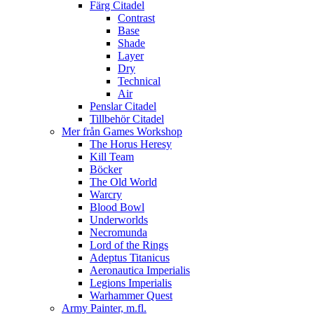
Färg Citadel
Contrast
Base
Shade
Layer
Dry
Technical
Air
Penslar Citadel
Tillbehör Citadel
Mer från Games Workshop
The Horus Heresy
Kill Team
Böcker
The Old World
Warcry
Blood Bowl
Underworlds
Necromunda
Lord of the Rings
Adeptus Titanicus
Aeronautica Imperialis
Legions Imperialis
Warhammer Quest
Army Painter, m.fl.