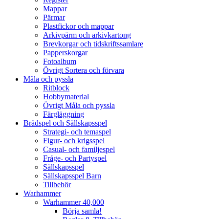
Mappar
Pärmar
Plastfickor och mappar
Arkivpärm och arkivkartong
Brevkorgar och tidskriftssamlare
Papperskorgar
Fotoalbum
Övrigt Sortera och förvara
Måla och pyssla
Ritblock
Hobbymaterial
Övrigt Måla och pyssla
Färgläggning
Brädspel och Sällskapsspel
Strategi- och temaspel
Figur- och krigsspel
Casual- och familjespel
Fråge- och Partyspel
Sällskapsspel
Sällskapsspel Barn
Tillbehör
Warhammer
Warhammer 40,000
Börja samla!