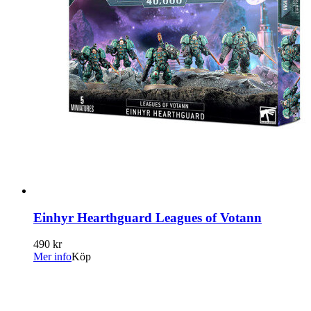
Einhyr Hearthguard Leagues of Votann
490 kr
Mer info
Köp