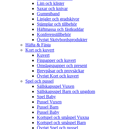
Lim och klister
Saxar och knivar
Gummiband
Linjaler och gradskivor
Stämplar och tillbehör
Häftmassa och fästkuddar
Konferenstillbehör
Övrigt Skrivbordsprodukter
Häfta & Fästa
Kort och kuvert
Kuvert
Finpapper och kuvert
Omslagspapper och present
Brevpåsar och provsäckar
Övrigt Kort och kuvert
Spel och pussel
Sällskapsspel Vuxen
Sällskapsspel Barn och ungdom
Spel Baby
Pussel Vuxen
Pussel Barn
Pussel Baby
Kortspel och småspel Vuxna
Kortspel och småspel Barn
Övrigt Spel och pussel