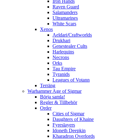
Iron Hands
Raven Guard
Salamanders
Ultramarines
White Scars
Xenos
Aeldari/Craftworlds
Drukhari
Genestealer Cults
Harlequins
Necrons
Orks
Tau Empire
Tyranids
Leagues of Votann
Terräng
Warhammer Age of Sigmar
Börja samla!
Regler & Tillbehör
Order
Cities of Sigmar
Daughters of Khaine
Fyreslayers
Idoneth Deepkin
Kharadron Overlords