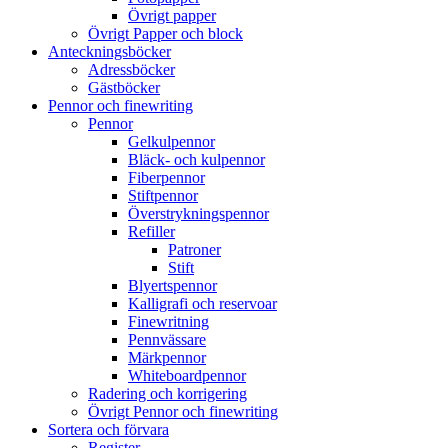
Övrigt papper
Övrigt Papper och block
Anteckningsböcker
Adressböcker
Gästböcker
Pennor och finewriting
Pennor
Gelkulpennor
Bläck- och kulpennor
Fiberpennor
Stiftpennor
Överstrykningspennor
Refiller
Patroner
Stift
Blyertspennor
Kalligrafi och reservoar
Finewritning
Pennvässare
Märkpennor
Whiteboardpennor
Radering och korrigering
Övrigt Pennor och finewriting
Sortera och förvara
Register