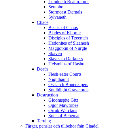
Lumineth Realm-lords
Seraphon
Stormcast Eternals
Sylvaneth
Chaos
Beasts of Chaos
Blades of Khorne
Disciples of Tzeentch
Hedonites of Slaanesh
Maggotkin of Nurgle
Skaven
Slaves to Darkness
Helsmiths of Hashut
Death
Flesh-eater Courts
Nighthaunt
Ossiarch Bonereapers
Soulblight Gravelords
Destruction
Gloomspite Gitz
Ogor Mawtribes
Orruk Warclans
Sons of Behemat
Terräng
Färger, penslar och tillbehör från Citadel