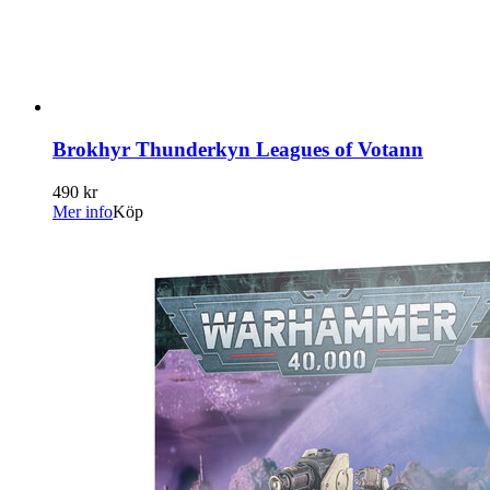
Brokhyr Thunderkyn Leagues of Votann
490 kr
Mer info
Köp