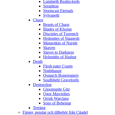
Lumineth Realm-lords
Seraphon
Stormcast Eternals
Sylvaneth
Chaos
Beasts of Chaos
Blades of Khorne
Disciples of Tzeentch
Hedonites of Slaanesh
Maggotkin of Nurgle
Skaven
Slaves to Darkness
Helsmiths of Hashut
Death
Flesh-eater Courts
Nighthaunt
Ossiarch Bonereapers
Soulblight Gravelords
Destruction
Gloomspite Gitz
Ogor Mawtribes
Orruk Warclans
Sons of Behemat
Terräng
Färger, penslar och tillbehör från Citadel