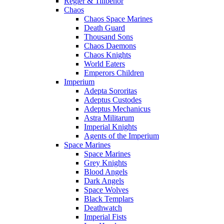
Regler & Tillbehör
Chaos
Chaos Space Marines
Death Guard
Thousand Sons
Chaos Daemons
Chaos Knights
World Eaters
Emperors Children
Imperium
Adepta Sororitas
Adeptus Custodes
Adeptus Mechanicus
Astra Militarum
Imperial Knights
Agents of the Imperium
Space Marines
Space Marines
Grey Knights
Blood Angels
Dark Angels
Space Wolves
Black Templars
Deathwatch
Imperial Fists