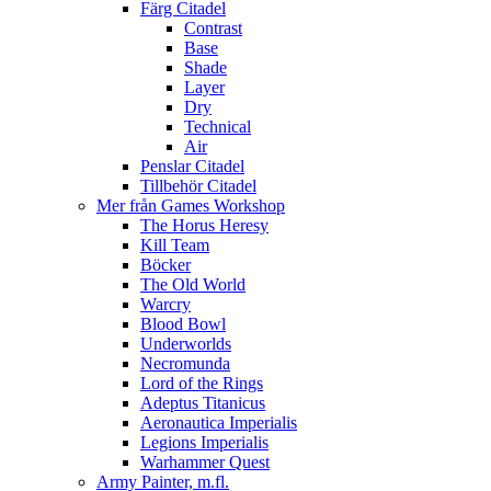
Färg Citadel
Contrast
Base
Shade
Layer
Dry
Technical
Air
Penslar Citadel
Tillbehör Citadel
Mer från Games Workshop
The Horus Heresy
Kill Team
Böcker
The Old World
Warcry
Blood Bowl
Underworlds
Necromunda
Lord of the Rings
Adeptus Titanicus
Aeronautica Imperialis
Legions Imperialis
Warhammer Quest
Army Painter, m.fl.