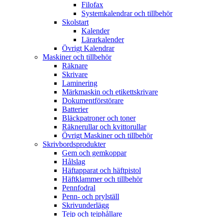
Filofax
Systemkalendrar och tillbehör
Skolstart
Kalender
Lärarkalender
Övrigt Kalendrar
Maskiner och tillbehör
Räknare
Skrivare
Laminering
Märkmaskin och etikettskrivare
Dokumentförstörare
Batterier
Bläckpatroner och toner
Räknerullar och kvittorullar
Övrigt Maskiner och tillbehör
Skrivbordsprodukter
Gem och gemkoppar
Hålslag
Häftapparat och häftpistol
Häftklammer och tillbehör
Pennfodral
Penn- och prylställ
Skrivunderlägg
Tejp och tejphållare