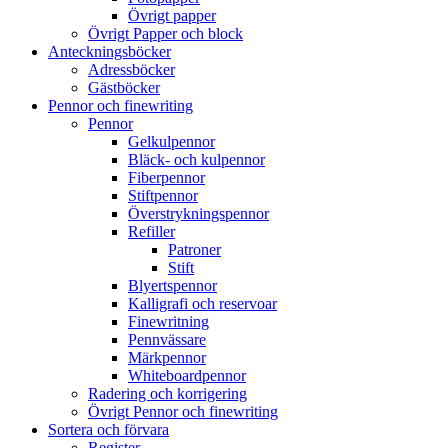
Övrigt papper
Övrigt Papper och block
Anteckningsböcker
Adressböcker
Gästböcker
Pennor och finewriting
Pennor
Gelkulpennor
Bläck- och kulpennor
Fiberpennor
Stiftpennor
Överstrykningspennor
Refiller
Patroner
Stift
Blyertspennor
Kalligrafi och reservoar
Finewritning
Pennvässare
Märkpennor
Whiteboardpennor
Radering och korrigering
Övrigt Pennor och finewriting
Sortera och förvara
Register