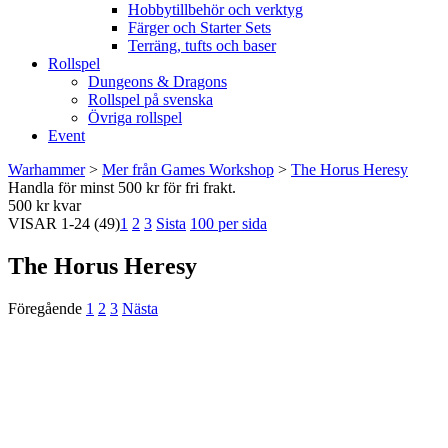
Hobbytillbehör och verktyg
Färger och Starter Sets
Terräng, tufts och baser
Rollspel
Dungeons & Dragons
Rollspel på svenska
Övriga rollspel
Event
Warhammer
>
Mer från Games Workshop
>
The Horus Heresy
Handla för minst 500 kr för fri frakt.
500 kr kvar
VISAR
1-24
(49)
1
2
3
Sista
100 per sida
The Horus Heresy
Föregående
1
2
3
Nästa