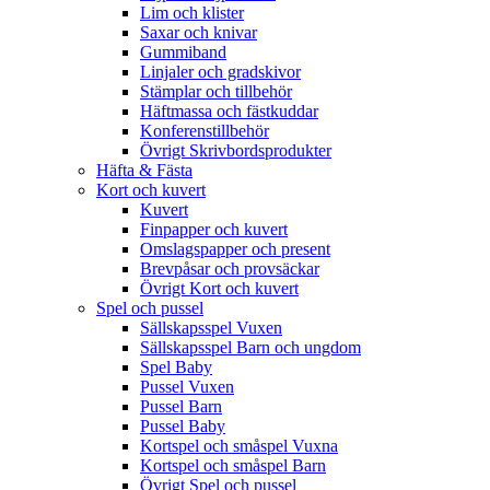
Lim och klister
Saxar och knivar
Gummiband
Linjaler och gradskivor
Stämplar och tillbehör
Häftmassa och fästkuddar
Konferenstillbehör
Övrigt Skrivbordsprodukter
Häfta & Fästa
Kort och kuvert
Kuvert
Finpapper och kuvert
Omslagspapper och present
Brevpåsar och provsäckar
Övrigt Kort och kuvert
Spel och pussel
Sällskapsspel Vuxen
Sällskapsspel Barn och ungdom
Spel Baby
Pussel Vuxen
Pussel Barn
Pussel Baby
Kortspel och småspel Vuxna
Kortspel och småspel Barn
Övrigt Spel och pussel