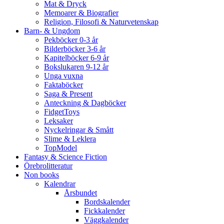
Mat & Dryck
Memoarer & Biografier
Religion, Filosofi & Naturvetenskap
Barn- & Ungdom
Pekböcker 0-3 år
Bilderböcker 3-6 år
Kapitelböcker 6-9 år
Bokslukaren 9-12 år
Unga vuxna
Faktaböcker
Saga & Present
Anteckning & Dagböcker
FidgetToys
Leksaker
Nyckelringar & Smått
Slime & Leklera
TopModel
Fantasy & Science Fiction
Örebrolitteratur
Non books
Kalendrar
Årsbundet
Bordskalender
Fickkalender
Väggkalender