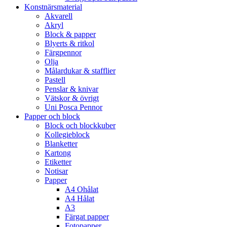
Konstnärsmaterial
Akvarell
Akryl
Block & papper
Blyerts & ritkol
Färgpennor
Olja
Målardukar & stafflier
Pastell
Penslar & knivar
Vätskor & övrigt
Uni Posca Pennor
Papper och block
Block och blockkuber
Kollegieblock
Blanketter
Kartong
Etiketter
Notisar
Papper
A4 Ohålat
A4 Hålat
A3
Färgat papper
Fotopapper