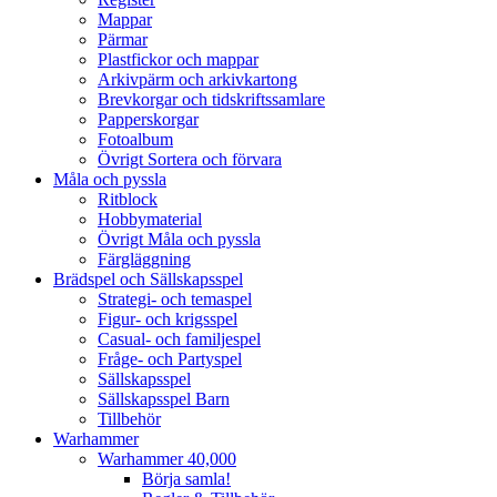
Mappar
Pärmar
Plastfickor och mappar
Arkivpärm och arkivkartong
Brevkorgar och tidskriftssamlare
Papperskorgar
Fotoalbum
Övrigt Sortera och förvara
Måla och pyssla
Ritblock
Hobbymaterial
Övrigt Måla och pyssla
Färgläggning
Brädspel och Sällskapsspel
Strategi- och temaspel
Figur- och krigsspel
Casual- och familjespel
Fråge- och Partyspel
Sällskapsspel
Sällskapsspel Barn
Tillbehör
Warhammer
Warhammer 40,000
Börja samla!