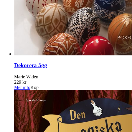
Dekorera ägg
Marie Widén
229 kr
Mer info
Köp