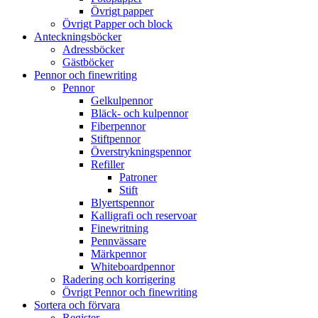
Övrigt papper
Övrigt Papper och block
Anteckningsböcker
Adressböcker
Gästböcker
Pennor och finewriting
Pennor
Gelkulpennor
Bläck- och kulpennor
Fiberpennor
Stiftpennor
Överstrykningspennor
Refiller
Patroner
Stift
Blyertspennor
Kalligrafi och reservoar
Finewritning
Pennvässare
Märkpennor
Whiteboardpennor
Radering och korrigering
Övrigt Pennor och finewriting
Sortera och förvara
Register