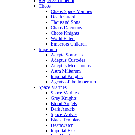
Regler & Tillbehör
Chaos
Chaos Space Marines
Death Guard
Thousand Sons
Chaos Daemons
Chaos Knights
World Eaters
Emperors Children
Imperium
Adepta Sororitas
Adeptus Custodes
Adeptus Mechanicus
Astra Militarum
Imperial Knights
Agents of the Imperium
Space Marines
Space Marines
Grey Knights
Blood Angels
Dark Angels
Space Wolves
Black Templars
Deathwatch
Imperial Fists