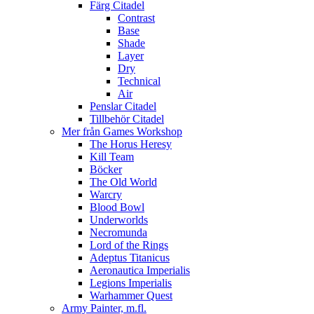
Färg Citadel
Contrast
Base
Shade
Layer
Dry
Technical
Air
Penslar Citadel
Tillbehör Citadel
Mer från Games Workshop
The Horus Heresy
Kill Team
Böcker
The Old World
Warcry
Blood Bowl
Underworlds
Necromunda
Lord of the Rings
Adeptus Titanicus
Aeronautica Imperialis
Legions Imperialis
Warhammer Quest
Army Painter, m.fl.