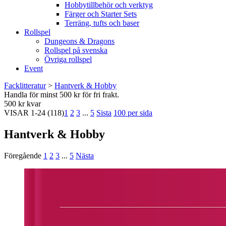
Hobbytillbehör och verktyg
Färger och Starter Sets
Terräng, tufts och baser
Rollspel
Dungeons & Dragons
Rollspel på svenska
Övriga rollspel
Event
Facklitteratur
>
Hantverk & Hobby
Handla för minst 500 kr för fri frakt.
500 kr kvar
VISAR
1-24
(118)
1
2
3
...
5
Sista
100 per sida
Hantverk & Hobby
Föregående
1
2
3
...
5
Nästa