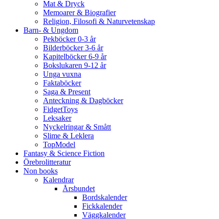
Mat & Dryck
Memoarer & Biografier
Religion, Filosofi & Naturvetenskap
Barn- & Ungdom
Pekböcker 0-3 år
Bilderböcker 3-6 år
Kapitelböcker 6-9 år
Bokslukaren 9-12 år
Unga vuxna
Faktaböcker
Saga & Present
Anteckning & Dagböcker
FidgetToys
Leksaker
Nyckelringar & Smått
Slime & Leklera
TopModel
Fantasy & Science Fiction
Örebrolitteratur
Non books
Kalendrar
Årsbundet
Bordskalender
Fickkalender
Väggkalender