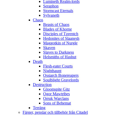
Lumineth Realm-lords
Seraphon
Stormcast Eternals
Sylvaneth
Chaos
Beasts of Chaos
Blades of Khorne
Disciples of Tzeentch
Hedonites of Slaanesh
Maggotkin of Nurgle
Skaven
Slaves to Darkness
Helsmiths of Hashut
Death
Flesh-eater Courts
Nighthaunt
Ossiarch Bonereapers
Soulblight Gravelords
Destruction
Gloomspite Gitz
Ogor Mawtribes
Orruk Warclans
Sons of Behemat
Terräng
Färger, penslar och tillbehör från Citadel