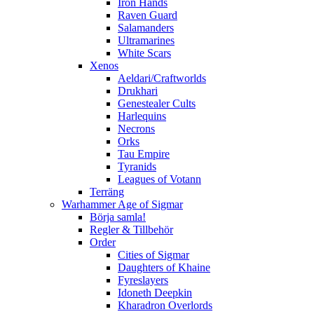
Iron Hands
Raven Guard
Salamanders
Ultramarines
White Scars
Xenos
Aeldari/Craftworlds
Drukhari
Genestealer Cults
Harlequins
Necrons
Orks
Tau Empire
Tyranids
Leagues of Votann
Terräng
Warhammer Age of Sigmar
Börja samla!
Regler & Tillbehör
Order
Cities of Sigmar
Daughters of Khaine
Fyreslayers
Idoneth Deepkin
Kharadron Overlords