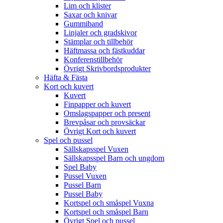
Lim och klister
Saxar och knivar
Gummiband
Linjaler och gradskivor
Stämplar och tillbehör
Häftmassa och fästkuddar
Konferenstillbehör
Övrigt Skrivbordsprodukter
Häfta & Fästa
Kort och kuvert
Kuvert
Finpapper och kuvert
Omslagspapper och present
Brevpåsar och provsäckar
Övrigt Kort och kuvert
Spel och pussel
Sällskapsspel Vuxen
Sällskapsspel Barn och ungdom
Spel Baby
Pussel Vuxen
Pussel Barn
Pussel Baby
Kortspel och småspel Vuxna
Kortspel och småspel Barn
Övrigt Spel och pussel