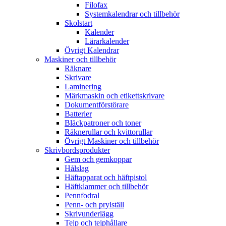
Filofax
Systemkalendrar och tillbehör
Skolstart
Kalender
Lärarkalender
Övrigt Kalendrar
Maskiner och tillbehör
Räknare
Skrivare
Laminering
Märkmaskin och etikettskrivare
Dokumentförstörare
Batterier
Bläckpatroner och toner
Räknerullar och kvittorullar
Övrigt Maskiner och tillbehör
Skrivbordsprodukter
Gem och gemkoppar
Hålslag
Häftapparat och häftpistol
Häftklammer och tillbehör
Pennfodral
Penn- och prylställ
Skrivunderlägg
Tejp och tejphållare