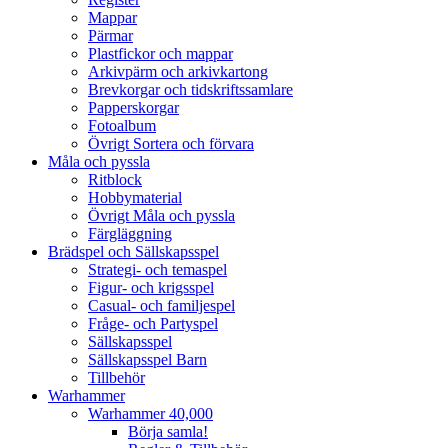
Mappar
Pärmar
Plastfickor och mappar
Arkivpärm och arkivkartong
Brevkorgar och tidskriftssamlare
Papperskorgar
Fotoalbum
Övrigt Sortera och förvara
Måla och pyssla
Ritblock
Hobbymaterial
Övrigt Måla och pyssla
Färgläggning
Brädspel och Sällskapsspel
Strategi- och temaspel
Figur- och krigsspel
Casual- och familjespel
Fråge- och Partyspel
Sällskapsspel
Sällskapsspel Barn
Tillbehör
Warhammer
Warhammer 40,000
Börja samla!