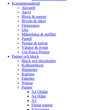
Konstnärsmaterial
Akvarell
Akryl
Block & papper
Blyerts & ritkol
Färgpennor
Olja
Målardukar & stafflier
Pastell
Penslar & knivar
Vätskor & övrigt
Uni Posca Pennor
Papper och block
Block och blockkuber
Kollegieblock
Blanketter
Kartong
Etiketter
Notisar
Papper
A4 Ohålat
A4 Hålat
A3
Färgat papper
Fotopapper