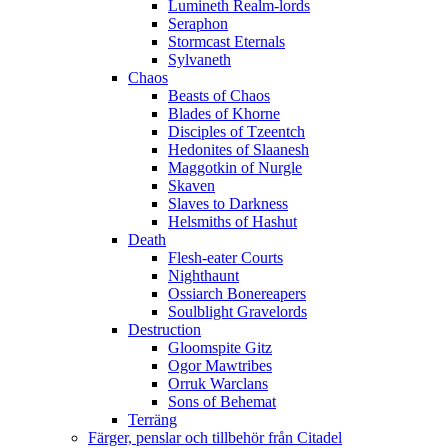
Lumineth Realm-lords
Seraphon
Stormcast Eternals
Sylvaneth
Chaos
Beasts of Chaos
Blades of Khorne
Disciples of Tzeentch
Hedonites of Slaanesh
Maggotkin of Nurgle
Skaven
Slaves to Darkness
Helsmiths of Hashut
Death
Flesh-eater Courts
Nighthaunt
Ossiarch Bonereapers
Soulblight Gravelords
Destruction
Gloomspite Gitz
Ogor Mawtribes
Orruk Warclans
Sons of Behemat
Terräng
Färger, penslar och tillbehör från Citadel