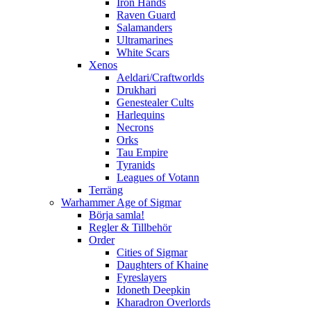
Iron Hands
Raven Guard
Salamanders
Ultramarines
White Scars
Xenos
Aeldari/Craftworlds
Drukhari
Genestealer Cults
Harlequins
Necrons
Orks
Tau Empire
Tyranids
Leagues of Votann
Terräng
Warhammer Age of Sigmar
Börja samla!
Regler & Tillbehör
Order
Cities of Sigmar
Daughters of Khaine
Fyreslayers
Idoneth Deepkin
Kharadron Overlords