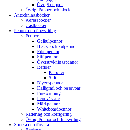
Övrigt papper
Övrigt Papper och block
Anteckningsböcker
Adressböcker
Gästböcker
Pennor och finewriting
Pennor
Gelkulpennor
Bläck- och kulpennor
Fiberpennor
Stiftpennor
Överstrykningspennor
Refiller
Patroner
Stift
Blyertspennor
Kalligrafi och reservoar
Finewritning
Pennvässare
Märkpennor
Whiteboardpennor
Radering och korrigering
Övrigt Pennor och finewriting
Sortera och förvara
Register