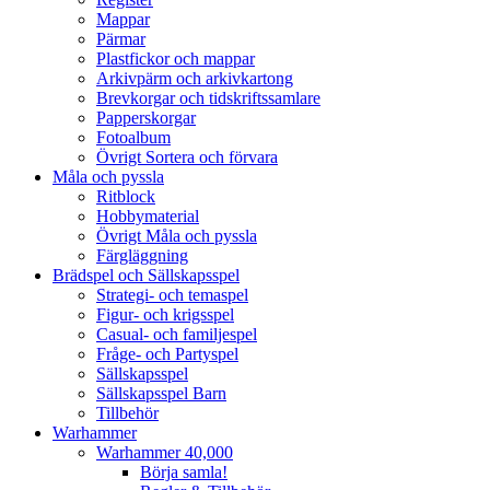
Mappar
Pärmar
Plastfickor och mappar
Arkivpärm och arkivkartong
Brevkorgar och tidskriftssamlare
Papperskorgar
Fotoalbum
Övrigt Sortera och förvara
Måla och pyssla
Ritblock
Hobbymaterial
Övrigt Måla och pyssla
Färgläggning
Brädspel och Sällskapsspel
Strategi- och temaspel
Figur- och krigsspel
Casual- och familjespel
Fråge- och Partyspel
Sällskapsspel
Sällskapsspel Barn
Tillbehör
Warhammer
Warhammer 40,000
Börja samla!