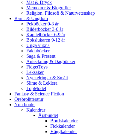
Mat & Dryck
Memoarer & Biografier
Religion, Filosofi & Naturvetenskap
Barn- & Ungdom
Pekböcker 0-3 år
Bilderböcker 3-6 år
Kapitelböcker 6-9 år
Bokslukaren 9-12 år
Unga vuxna
Faktaböcker
Saga & Present
Anteckning & Dagböcker
FidgetToys
Leksaker
Nyckelringar & Smått
Slime & Leklera
TopModel
Fantasy & Science Fiction
Örebrolitteratur
Non books
Kalendrar
Årsbundet
Bordskalender
Fickkalender
Väggkalender