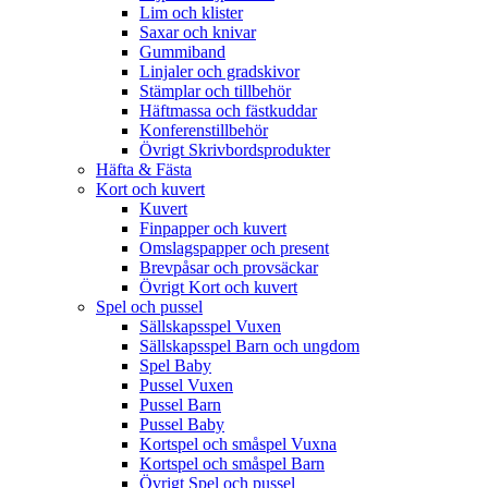
Lim och klister
Saxar och knivar
Gummiband
Linjaler och gradskivor
Stämplar och tillbehör
Häftmassa och fästkuddar
Konferenstillbehör
Övrigt Skrivbordsprodukter
Häfta & Fästa
Kort och kuvert
Kuvert
Finpapper och kuvert
Omslagspapper och present
Brevpåsar och provsäckar
Övrigt Kort och kuvert
Spel och pussel
Sällskapsspel Vuxen
Sällskapsspel Barn och ungdom
Spel Baby
Pussel Vuxen
Pussel Barn
Pussel Baby
Kortspel och småspel Vuxna
Kortspel och småspel Barn
Övrigt Spel och pussel