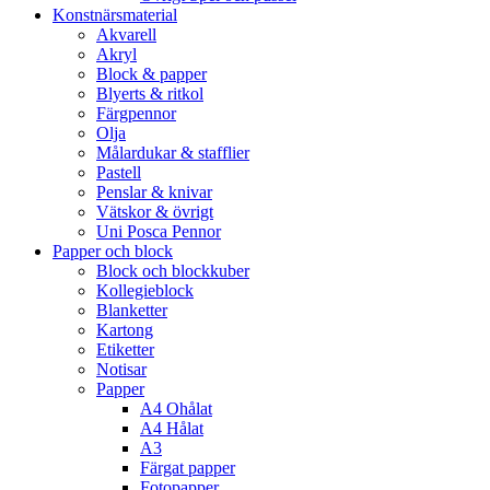
Konstnärsmaterial
Akvarell
Akryl
Block & papper
Blyerts & ritkol
Färgpennor
Olja
Målardukar & stafflier
Pastell
Penslar & knivar
Vätskor & övrigt
Uni Posca Pennor
Papper och block
Block och blockkuber
Kollegieblock
Blanketter
Kartong
Etiketter
Notisar
Papper
A4 Ohålat
A4 Hålat
A3
Färgat papper
Fotopapper