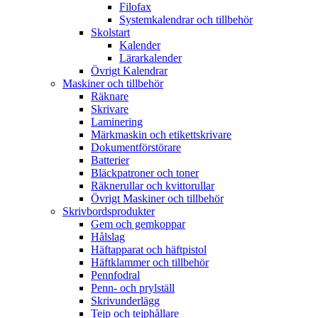
Filofax
Systemkalendrar och tillbehör
Skolstart
Kalender
Lärarkalender
Övrigt Kalendrar
Maskiner och tillbehör
Räknare
Skrivare
Laminering
Märkmaskin och etikettskrivare
Dokumentförstörare
Batterier
Bläckpatroner och toner
Räknerullar och kvittorullar
Övrigt Maskiner och tillbehör
Skrivbordsprodukter
Gem och gemkoppar
Hålslag
Häftapparat och häftpistol
Häftklammer och tillbehör
Pennfodral
Penn- och prylställ
Skrivunderlägg
Tejp och tejphållare