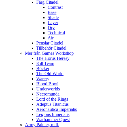
Färg Citadel
Contrast
Base
Shade
Layer
Dry
Technical
Air
Penslar Citadel
Tillbehör Citadel
Mer från Games Workshop
The Horus Heresy
Kill Team
Böcker
The Old World
Warcry
Blood Bowl
Underworlds
Necromunda
Lord of the Rings
Adeptus Titanicus
Aeronautica Imperialis
Legions Imperialis
Warhammer Quest
Army Painter, m.fl.