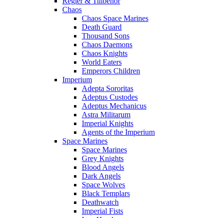
Regler & Tillbehör
Chaos
Chaos Space Marines
Death Guard
Thousand Sons
Chaos Daemons
Chaos Knights
World Eaters
Emperors Children
Imperium
Adepta Sororitas
Adeptus Custodes
Adeptus Mechanicus
Astra Militarum
Imperial Knights
Agents of the Imperium
Space Marines
Space Marines
Grey Knights
Blood Angels
Dark Angels
Space Wolves
Black Templars
Deathwatch
Imperial Fists