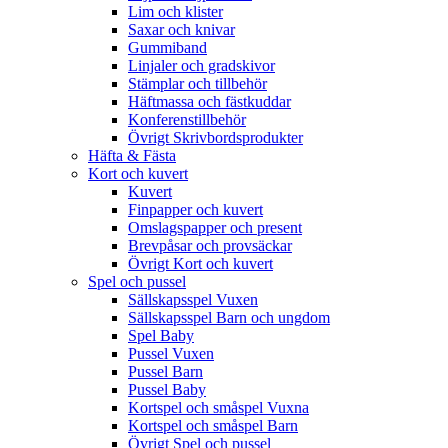
Lim och klister
Saxar och knivar
Gummiband
Linjaler och gradskivor
Stämplar och tillbehör
Häftmassa och fästkuddar
Konferenstillbehör
Övrigt Skrivbordsprodukter
Häfta & Fästa
Kort och kuvert
Kuvert
Finpapper och kuvert
Omslagspapper och present
Brevpåsar och provsäckar
Övrigt Kort och kuvert
Spel och pussel
Sällskapsspel Vuxen
Sällskapsspel Barn och ungdom
Spel Baby
Pussel Vuxen
Pussel Barn
Pussel Baby
Kortspel och småspel Vuxna
Kortspel och småspel Barn
Övrigt Spel och pussel