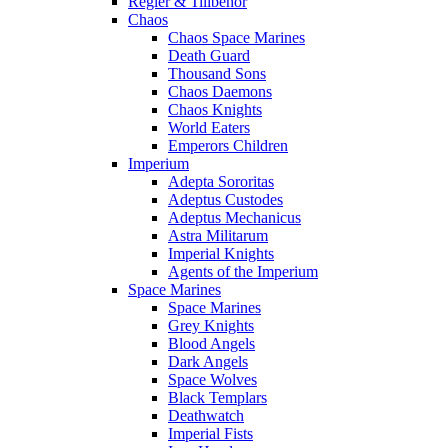
Regler & Tillbehör
Chaos
Chaos Space Marines
Death Guard
Thousand Sons
Chaos Daemons
Chaos Knights
World Eaters
Emperors Children
Imperium
Adepta Sororitas
Adeptus Custodes
Adeptus Mechanicus
Astra Militarum
Imperial Knights
Agents of the Imperium
Space Marines
Space Marines
Grey Knights
Blood Angels
Dark Angels
Space Wolves
Black Templars
Deathwatch
Imperial Fists