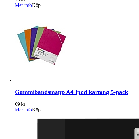
Mer info
Köp
Gummibandsmapp A4 Ipod kartong 5-pack
69 kr
Mer info
Köp