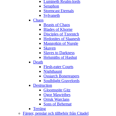
Lumineth Realm-lords
Seraphon
Stormcast Eternals
Sylvaneth
Chaos
Beasts of Chaos
Blades of Khorne
Disciples of Tzeentch
Hedonites of Slaanesh
Maggotkin of Nurgle
Skaven
Slaves to Darkness
Helsmiths of Hashut
Death
Flesh-eater Courts
Nighthaunt
Ossiarch Bonereapers
Soulblight Gravelords
Destruction
Gloomspite Gitz
Ogor Mawtribes
Orruk Warclans
Sons of Behemat
Terräng
Färger, penslar och tillbehör från Citadel