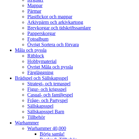
Mappar
Pärmar
Plastfickor och mappar
Arkivpärm och arkivkartong
Brevkorgar och tidskriftssamlare
Papperskorgar
Fotoalbum
Övrigt Sortera och förvara
Måla och pyssla
Ritblock
Hobbymaterial
Övrigt Måla och pyssla
Färgläggning
Brädspel och Sällskapsspel
Strategi- och temaspel
Figur- och krigsspel
Casual- och familjespel
Fråge- och Partyspel
Sällskapsspel
Sällskapsspel Barn
Tillbehör
Warhammer
Warhammer 40,000
Börja samla!