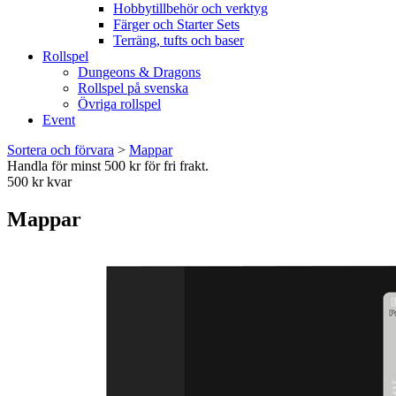
Hobbytillbehör och verktyg
Färger och Starter Sets
Terräng, tufts och baser
Rollspel
Dungeons & Dragons
Rollspel på svenska
Övriga rollspel
Event
Sortera och förvara
>
Mappar
Handla för minst 500 kr för fri frakt.
500 kr kvar
Mappar