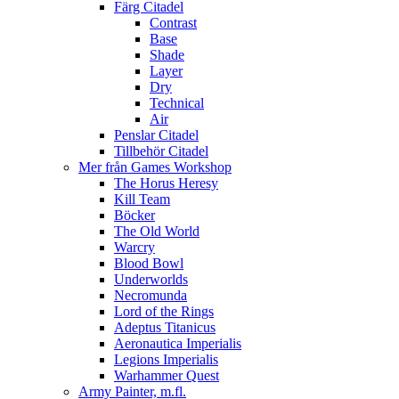
Färg Citadel
Contrast
Base
Shade
Layer
Dry
Technical
Air
Penslar Citadel
Tillbehör Citadel
Mer från Games Workshop
The Horus Heresy
Kill Team
Böcker
The Old World
Warcry
Blood Bowl
Underworlds
Necromunda
Lord of the Rings
Adeptus Titanicus
Aeronautica Imperialis
Legions Imperialis
Warhammer Quest
Army Painter, m.fl.