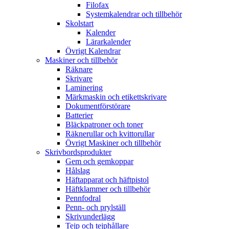
Filofax
Systemkalendrar och tillbehör
Skolstart
Kalender
Lärarkalender
Övrigt Kalendrar
Maskiner och tillbehör
Räknare
Skrivare
Laminering
Märkmaskin och etikettskrivare
Dokumentförstörare
Batterier
Bläckpatroner och toner
Räknerullar och kvittorullar
Övrigt Maskiner och tillbehör
Skrivbordsprodukter
Gem och gemkoppar
Hålslag
Häftapparat och häftpistol
Häftklammer och tillbehör
Pennfodral
Penn- och prylställ
Skrivunderlägg
Tejp och tejphållare