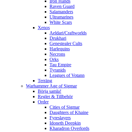
Iron Hands
Raven Guard
Salamanders
Ultramarines
White Scars
Xenos
Aeldari/Craftworlds
Drukhari
Genestealer Cults
Harlequins
Necrons
Orks
Tau Empire
Tyranids
Leagues of Votann
Terräng
Warhammer Age of Sigmar
Börja samla!
Regler & Tillbehör
Order
Cities of Sigmar
Daughters of Khaine
Fyreslayers
Idoneth Deepkin
Kharadron Overlords