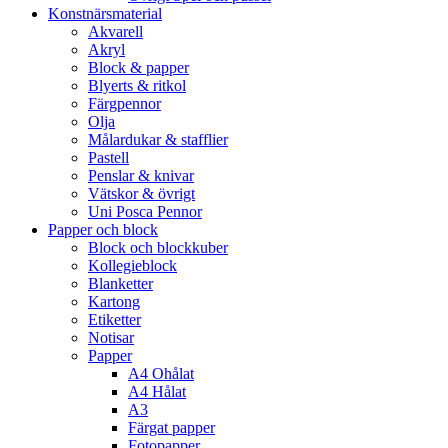
Konstnärsmaterial
Akvarell
Akryl
Block & papper
Blyerts & ritkol
Färgpennor
Olja
Målardukar & stafflier
Pastell
Penslar & knivar
Vätskor & övrigt
Uni Posca Pennor
Papper och block
Block och blockkuber
Kollegieblock
Blanketter
Kartong
Etiketter
Notisar
Papper
A4 Ohålat
A4 Hålat
A3
Färgat papper
Fotopapper