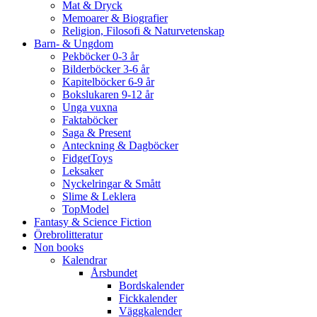
Mat & Dryck
Memoarer & Biografier
Religion, Filosofi & Naturvetenskap
Barn- & Ungdom
Pekböcker 0-3 år
Bilderböcker 3-6 år
Kapitelböcker 6-9 år
Bokslukaren 9-12 år
Unga vuxna
Faktaböcker
Saga & Present
Anteckning & Dagböcker
FidgetToys
Leksaker
Nyckelringar & Smått
Slime & Leklera
TopModel
Fantasy & Science Fiction
Örebrolitteratur
Non books
Kalendrar
Årsbundet
Bordskalender
Fickkalender
Väggkalender