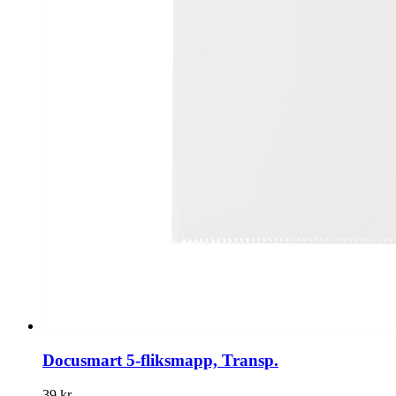
Docusmart 5-fliksmapp, Transp.
39 kr