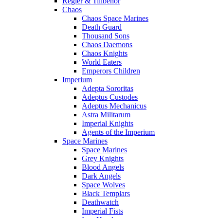
Regler & Tillbehör
Chaos
Chaos Space Marines
Death Guard
Thousand Sons
Chaos Daemons
Chaos Knights
World Eaters
Emperors Children
Imperium
Adepta Sororitas
Adeptus Custodes
Adeptus Mechanicus
Astra Militarum
Imperial Knights
Agents of the Imperium
Space Marines
Space Marines
Grey Knights
Blood Angels
Dark Angels
Space Wolves
Black Templars
Deathwatch
Imperial Fists