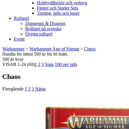
Hobbytillbehör och verktyg
Färger och Starter Sets
Terräng, tufts och baser
Rollspel
Dungeons & Dragons
Rollspel på svenska
Övriga rollspel
Event
Warhammer
>
Warhammer Age of Sigmar
>
Chaos
Handla för minst 500 kr för fri frakt.
500 kr kvar
VISAR
1-24
(69)
1
2
3
Sista
100 per sida
Chaos
Föregående
1
2
3
Nästa