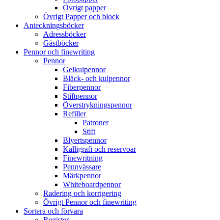
Övrigt papper
Övrigt Papper och block
Anteckningsböcker
Adressböcker
Gästböcker
Pennor och finewriting
Pennor
Gelkulpennor
Bläck- och kulpennor
Fiberpennor
Stiftpennor
Överstrykningspennor
Refiller
Patroner
Stift
Blyertspennor
Kalligrafi och reservoar
Finewritning
Pennvässare
Märkpennor
Whiteboardpennor
Radering och korrigering
Övrigt Pennor och finewriting
Sortera och förvara
Register