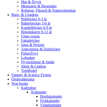
Mat & Dryck
Memoarer & Biografier
Religion, Filosofi & Naturvetenskap
Barn- & Ungdom
Pekböcker 0-3 år
Bilderböcker 3-6 år
Kapitelböcker 6-9 år
Bokslukaren 9-12 år
Unga vuxna
Faktaböcker
Saga & Present
Anteckning & Dagböcker
FidgetToys
Leksaker
Nyckelringar & Smått
Slime & Leklera
TopModel
Fantasy & Science Fiction
Örebrolitteratur
Non books
Kalendrar
Årsbundet
Bordskalender
Fickkalender
Väggkalender