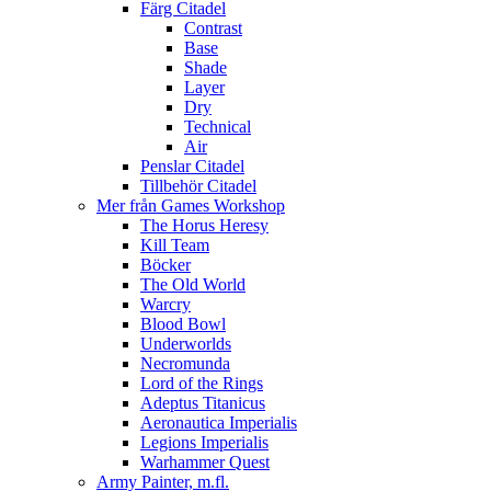
Färg Citadel
Contrast
Base
Shade
Layer
Dry
Technical
Air
Penslar Citadel
Tillbehör Citadel
Mer från Games Workshop
The Horus Heresy
Kill Team
Böcker
The Old World
Warcry
Blood Bowl
Underworlds
Necromunda
Lord of the Rings
Adeptus Titanicus
Aeronautica Imperialis
Legions Imperialis
Warhammer Quest
Army Painter, m.fl.