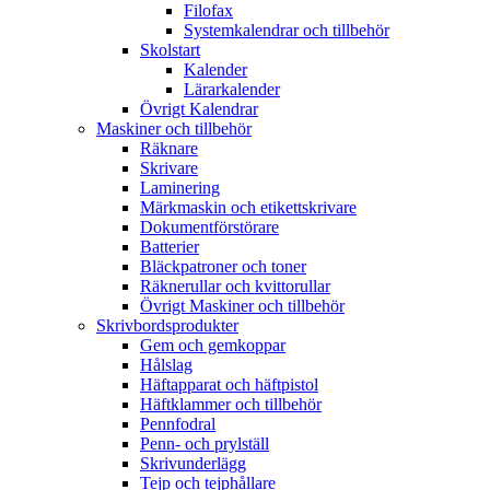
Filofax
Systemkalendrar och tillbehör
Skolstart
Kalender
Lärarkalender
Övrigt Kalendrar
Maskiner och tillbehör
Räknare
Skrivare
Laminering
Märkmaskin och etikettskrivare
Dokumentförstörare
Batterier
Bläckpatroner och toner
Räknerullar och kvittorullar
Övrigt Maskiner och tillbehör
Skrivbordsprodukter
Gem och gemkoppar
Hålslag
Häftapparat och häftpistol
Häftklammer och tillbehör
Pennfodral
Penn- och prylställ
Skrivunderlägg
Tejp och tejphållare