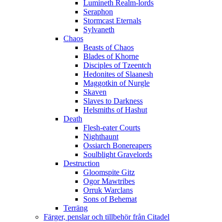
Lumineth Realm-lords
Seraphon
Stormcast Eternals
Sylvaneth
Chaos
Beasts of Chaos
Blades of Khorne
Disciples of Tzeentch
Hedonites of Slaanesh
Maggotkin of Nurgle
Skaven
Slaves to Darkness
Helsmiths of Hashut
Death
Flesh-eater Courts
Nighthaunt
Ossiarch Bonereapers
Soulblight Gravelords
Destruction
Gloomspite Gitz
Ogor Mawtribes
Orruk Warclans
Sons of Behemat
Terräng
Färger, penslar och tillbehör från Citadel