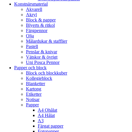
Konstnärsmaterial
Akvarell
Akryl
Block & papper
Blyerts & ritkol
Färgpennor
Olja
Målardukar & stafflier
Pastell
Penslar & knivar
Vätskor & övrigt
Uni Posca Pennor
Papper och block
Block och blockkuber
Kollegieblock
Blanketter
Kartong
Etiketter
Notisar
Papper
A4 Ohålat
A4 Hålat
A3
Färgat papper
Fotopapper