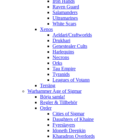
Iron Hands
Raven Guard
Salamanders
Ultramarines
White Scars
Xenos
Aeldari/Craftworlds
Drukhari
Genestealer Cults
Harlequins
Necrons
Orks
Tau Empire
Tyranids
Leagues of Votann
Terräng
Warhammer Age of Sigmar
Börja samla!
Regler & Tillbehör
Order
Cities of Sigmar
Daughters of Khaine
Fyreslayers
Idoneth Deepkin
Kharadron Overlords