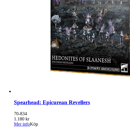
Spearhead: Epicurean Revellers
70-834
1.180 kr
Mer info
Köp