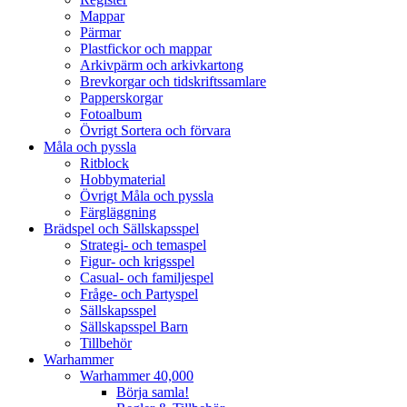
Mappar
Pärmar
Plastfickor och mappar
Arkivpärm och arkivkartong
Brevkorgar och tidskriftssamlare
Papperskorgar
Fotoalbum
Övrigt Sortera och förvara
Måla och pyssla
Ritblock
Hobbymaterial
Övrigt Måla och pyssla
Färgläggning
Brädspel och Sällskapsspel
Strategi- och temaspel
Figur- och krigsspel
Casual- och familjespel
Fråge- och Partyspel
Sällskapsspel
Sällskapsspel Barn
Tillbehör
Warhammer
Warhammer 40,000
Börja samla!