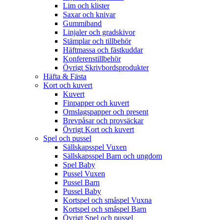
Lim och klister
Saxar och knivar
Gummiband
Linjaler och gradskivor
Stämplar och tillbehör
Häftmassa och fästkuddar
Konferenstillbehör
Övrigt Skrivbordsprodukter
Häfta & Fästa
Kort och kuvert
Kuvert
Finpapper och kuvert
Omslagspapper och present
Brevpåsar och provsäckar
Övrigt Kort och kuvert
Spel och pussel
Sällskapsspel Vuxen
Sällskapsspel Barn och ungdom
Spel Baby
Pussel Vuxen
Pussel Barn
Pussel Baby
Kortspel och småspel Vuxna
Kortspel och småspel Barn
Övrigt Spel och pussel