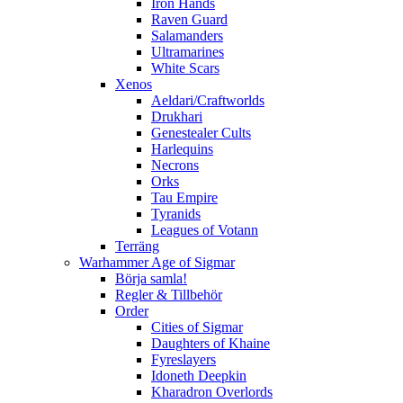
Iron Hands
Raven Guard
Salamanders
Ultramarines
White Scars
Xenos
Aeldari/Craftworlds
Drukhari
Genestealer Cults
Harlequins
Necrons
Orks
Tau Empire
Tyranids
Leagues of Votann
Terräng
Warhammer Age of Sigmar
Börja samla!
Regler & Tillbehör
Order
Cities of Sigmar
Daughters of Khaine
Fyreslayers
Idoneth Deepkin
Kharadron Overlords