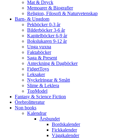
Mat & Dryck
Memoarer & Biografier
Religion, Filosofi & Naturvetenskap
Barn- & Ungdom
Pekböcker 0-3 år
Bilderböcker 3-6 år
Kapitelböcker 6-9 år
Bokslukaren 9-12 år
Unga vuxna
Faktaböcker
Saga & Present
Anteckning & Dagböcker
FidgetToys
Leksaker
Nyckelringar & Smått
Slime & Leklera
TopModel
Fantasy & Science Fiction
Örebrolitteratur
Non books
Kalendrar
Årsbundet
Bordskalender
Fickkalender
Väggkalender