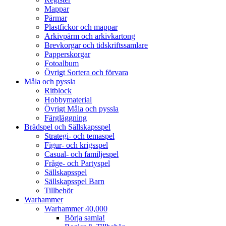
Mappar
Pärmar
Plastfickor och mappar
Arkivpärm och arkivkartong
Brevkorgar och tidskriftssamlare
Papperskorgar
Fotoalbum
Övrigt Sortera och förvara
Måla och pyssla
Ritblock
Hobbymaterial
Övrigt Måla och pyssla
Färgläggning
Brädspel och Sällskapsspel
Strategi- och temaspel
Figur- och krigsspel
Casual- och familjespel
Fråge- och Partyspel
Sällskapsspel
Sällskapsspel Barn
Tillbehör
Warhammer
Warhammer 40,000
Börja samla!