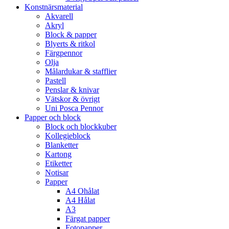
Konstnärsmaterial
Akvarell
Akryl
Block & papper
Blyerts & ritkol
Färgpennor
Olja
Målardukar & stafflier
Pastell
Penslar & knivar
Vätskor & övrigt
Uni Posca Pennor
Papper och block
Block och blockkuber
Kollegieblock
Blanketter
Kartong
Etiketter
Notisar
Papper
A4 Ohålat
A4 Hålat
A3
Färgat papper
Fotopapper