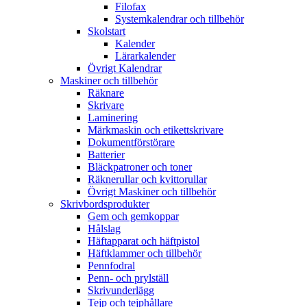
Filofax
Systemkalendrar och tillbehör
Skolstart
Kalender
Lärarkalender
Övrigt Kalendrar
Maskiner och tillbehör
Räknare
Skrivare
Laminering
Märkmaskin och etikettskrivare
Dokumentförstörare
Batterier
Bläckpatroner och toner
Räknerullar och kvittorullar
Övrigt Maskiner och tillbehör
Skrivbordsprodukter
Gem och gemkoppar
Hålslag
Häftapparat och häftpistol
Häftklammer och tillbehör
Pennfodral
Penn- och prylställ
Skrivunderlägg
Tejp och tejphållare