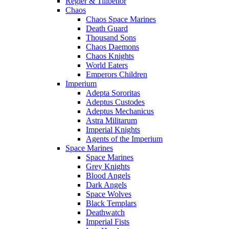
Regler & Tillbehör
Chaos
Chaos Space Marines
Death Guard
Thousand Sons
Chaos Daemons
Chaos Knights
World Eaters
Emperors Children
Imperium
Adepta Sororitas
Adeptus Custodes
Adeptus Mechanicus
Astra Militarum
Imperial Knights
Agents of the Imperium
Space Marines
Space Marines
Grey Knights
Blood Angels
Dark Angels
Space Wolves
Black Templars
Deathwatch
Imperial Fists