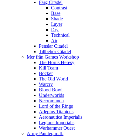
Färg Citadel
Contrast
Base
Shade
Layer
Dry
Technical
Air
Penslar Citadel
Tillbehör Citadel
Mer från Games Workshop
The Horus Heresy
Kill Team
Böcker
The Old World
Warcry
Blood Bowl
Underworlds
Necromunda
Lord of the Rings
Adeptus Titanicus
Aeronautica Imperialis
Legions Imperialis
Warhammer Quest
Army Painter, m.fl.