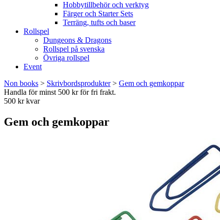
Hobbytillbehör och verktyg
Färger och Starter Sets
Terräng, tufts och baser
Rollspel
Dungeons & Dragons
Rollspel på svenska
Övriga rollspel
Event
Non books
>
Skrivbordsprodukter
>
Gem och gemkoppar
Handla för minst 500 kr för fri frakt.
500 kr kvar
Gem och gemkoppar