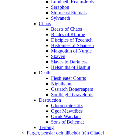
Lumineth Realm-lords
Seraphon
Stormcast Eternals
Sylvaneth
Chaos
Beasts of Chaos
Blades of Khorne
Disciples of Tzeentch
Hedonites of Slaanesh
Maggotkin of Nurgle
Skaven
Slaves to Darkness
Helsmiths of Hashut
Death
Flesh-eater Courts
Nighthaunt
Ossiarch Bonereapers
Soulblight Gravelords
Destruction
Gloomspite Gitz
Ogor Mawtribes
Orruk Warclans
Sons of Behemat
Terräng
Färger, penslar och tillbehör från Citadel