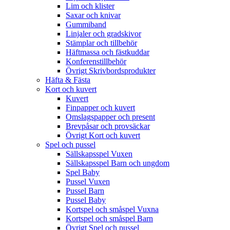
Lim och klister
Saxar och knivar
Gummiband
Linjaler och gradskivor
Stämplar och tillbehör
Häftmassa och fästkuddar
Konferenstillbehör
Övrigt Skrivbordsprodukter
Häfta & Fästa
Kort och kuvert
Kuvert
Finpapper och kuvert
Omslagspapper och present
Brevpåsar och provsäckar
Övrigt Kort och kuvert
Spel och pussel
Sällskapsspel Vuxen
Sällskapsspel Barn och ungdom
Spel Baby
Pussel Vuxen
Pussel Barn
Pussel Baby
Kortspel och småspel Vuxna
Kortspel och småspel Barn
Övrigt Spel och pussel