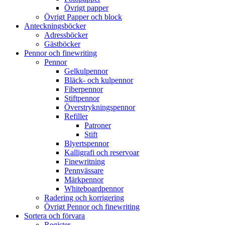
Övrigt papper
Övrigt Papper och block
Anteckningsböcker
Adressböcker
Gästböcker
Pennor och finewriting
Pennor
Gelkulpennor
Bläck- och kulpennor
Fiberpennor
Stiftpennor
Överstrykningspennor
Refiller
Patroner
Stift
Blyertspennor
Kalligrafi och reservoar
Finewritning
Pennvässare
Märkpennor
Whiteboardpennor
Radering och korrigering
Övrigt Pennor och finewriting
Sortera och förvara
Register