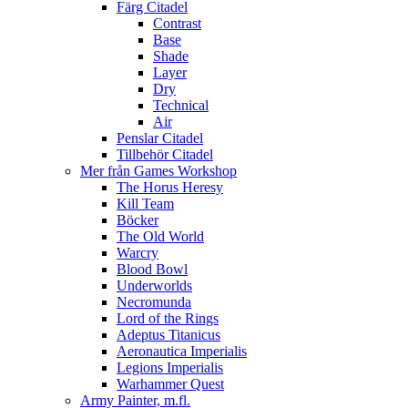
Färg Citadel
Contrast
Base
Shade
Layer
Dry
Technical
Air
Penslar Citadel
Tillbehör Citadel
Mer från Games Workshop
The Horus Heresy
Kill Team
Böcker
The Old World
Warcry
Blood Bowl
Underworlds
Necromunda
Lord of the Rings
Adeptus Titanicus
Aeronautica Imperialis
Legions Imperialis
Warhammer Quest
Army Painter, m.fl.