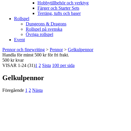
Hobbytillbehör och verktyg
Färger och Starter Sets
Terräng, tufts och baser
Rollspel
Dungeons & Dragons
Rollspel på svenska
Övriga rollspel
Event
Pennor och finewriting
>
Pennor
>
Gelkulpennor
Handla för minst 500 kr för fri frakt.
500 kr kvar
VISAR
1-24
(31)
1
2
Sista
100 per sida
Gelkulpennor
Föregående
1
2
Nästa