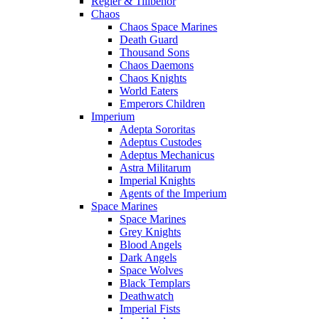
Regler & Tillbehör
Chaos
Chaos Space Marines
Death Guard
Thousand Sons
Chaos Daemons
Chaos Knights
World Eaters
Emperors Children
Imperium
Adepta Sororitas
Adeptus Custodes
Adeptus Mechanicus
Astra Militarum
Imperial Knights
Agents of the Imperium
Space Marines
Space Marines
Grey Knights
Blood Angels
Dark Angels
Space Wolves
Black Templars
Deathwatch
Imperial Fists