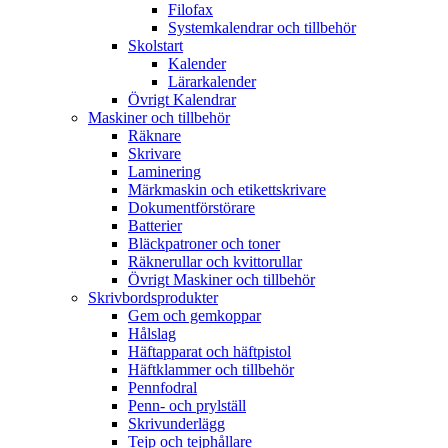
Filofax
Systemkalendrar och tillbehör
Skolstart
Kalender
Lärarkalender
Övrigt Kalendrar
Maskiner och tillbehör
Räknare
Skrivare
Laminering
Märkmaskin och etikettskrivare
Dokumentförstörare
Batterier
Bläckpatroner och toner
Räknerullar och kvittorullar
Övrigt Maskiner och tillbehör
Skrivbordsprodukter
Gem och gemkoppar
Hålslag
Häftapparat och häftpistol
Häftklammer och tillbehör
Pennfodral
Penn- och prylställ
Skrivunderlägg
Tejp och tejphållare