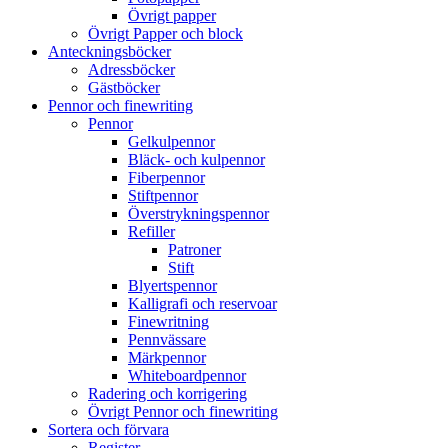
Övrigt papper
Övrigt Papper och block
Anteckningsböcker
Adressböcker
Gästböcker
Pennor och finewriting
Pennor
Gelkulpennor
Bläck- och kulpennor
Fiberpennor
Stiftpennor
Överstrykningspennor
Refiller
Patroner
Stift
Blyertspennor
Kalligrafi och reservoar
Finewritning
Pennvässare
Märkpennor
Whiteboardpennor
Radering och korrigering
Övrigt Pennor och finewriting
Sortera och förvara
Register