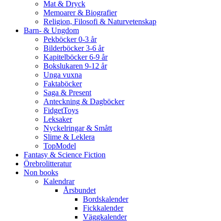
Mat & Dryck
Memoarer & Biografier
Religion, Filosofi & Naturvetenskap
Barn- & Ungdom
Pekböcker 0-3 år
Bilderböcker 3-6 år
Kapitelböcker 6-9 år
Bokslukaren 9-12 år
Unga vuxna
Faktaböcker
Saga & Present
Anteckning & Dagböcker
FidgetToys
Leksaker
Nyckelringar & Smått
Slime & Leklera
TopModel
Fantasy & Science Fiction
Örebrolitteratur
Non books
Kalendrar
Årsbundet
Bordskalender
Fickkalender
Väggkalender