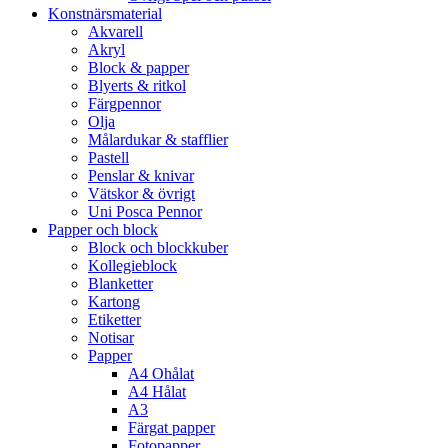
Konstnärsmaterial
Akvarell
Akryl
Block & papper
Blyerts & ritkol
Färgpennor
Olja
Målardukar & stafflier
Pastell
Penslar & knivar
Vätskor & övrigt
Uni Posca Pennor
Papper och block
Block och blockkuber
Kollegieblock
Blanketter
Kartong
Etiketter
Notisar
Papper
A4 Ohålat
A4 Hålat
A3
Färgat papper
Fotopapper