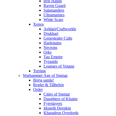
Iron Hands
Raven Guard
Salamanders
Ultramarines
White Scars
Xenos
Aeldari/Craftworlds
Drukhari
Genestealer Cults
Harlequins
Necrons
Orks
Tau Empire
Tyranids
Leagues of Votann
Terräng
Warhammer Age of Sigmar
Börja samla!
Regler & Tillbehör
Order
Cities of Sigmar
Daughters of Khaine
Fyreslayers
Idoneth Deepkin
Kharadron Overlords