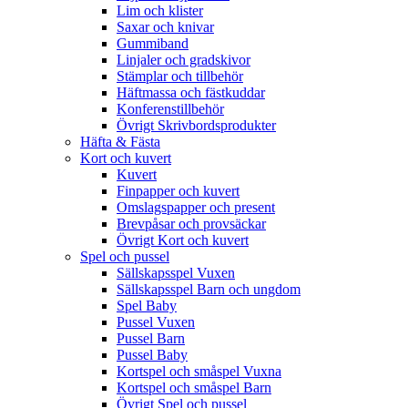
Lim och klister
Saxar och knivar
Gummiband
Linjaler och gradskivor
Stämplar och tillbehör
Häftmassa och fästkuddar
Konferenstillbehör
Övrigt Skrivbordsprodukter
Häfta & Fästa
Kort och kuvert
Kuvert
Finpapper och kuvert
Omslagspapper och present
Brevpåsar och provsäckar
Övrigt Kort och kuvert
Spel och pussel
Sällskapsspel Vuxen
Sällskapsspel Barn och ungdom
Spel Baby
Pussel Vuxen
Pussel Barn
Pussel Baby
Kortspel och småspel Vuxna
Kortspel och småspel Barn
Övrigt Spel och pussel