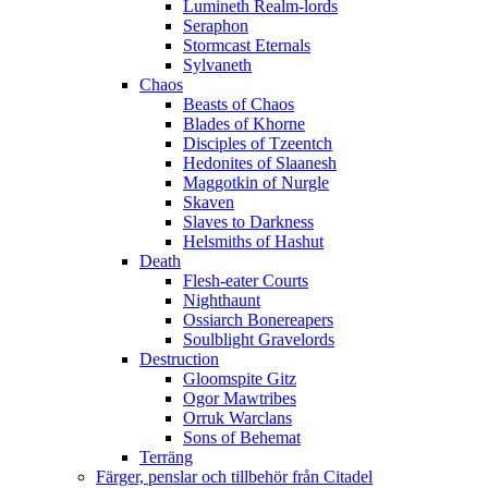
Lumineth Realm-lords
Seraphon
Stormcast Eternals
Sylvaneth
Chaos
Beasts of Chaos
Blades of Khorne
Disciples of Tzeentch
Hedonites of Slaanesh
Maggotkin of Nurgle
Skaven
Slaves to Darkness
Helsmiths of Hashut
Death
Flesh-eater Courts
Nighthaunt
Ossiarch Bonereapers
Soulblight Gravelords
Destruction
Gloomspite Gitz
Ogor Mawtribes
Orruk Warclans
Sons of Behemat
Terräng
Färger, penslar och tillbehör från Citadel