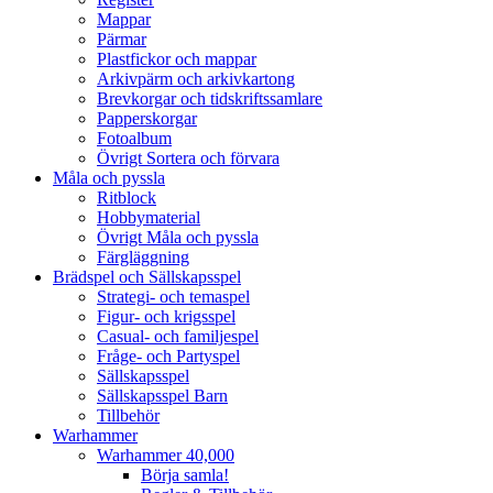
Mappar
Pärmar
Plastfickor och mappar
Arkivpärm och arkivkartong
Brevkorgar och tidskriftssamlare
Papperskorgar
Fotoalbum
Övrigt Sortera och förvara
Måla och pyssla
Ritblock
Hobbymaterial
Övrigt Måla och pyssla
Färgläggning
Brädspel och Sällskapsspel
Strategi- och temaspel
Figur- och krigsspel
Casual- och familjespel
Fråge- och Partyspel
Sällskapsspel
Sällskapsspel Barn
Tillbehör
Warhammer
Warhammer 40,000
Börja samla!