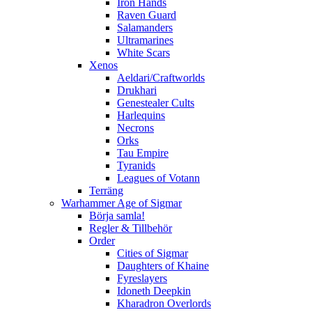
Iron Hands
Raven Guard
Salamanders
Ultramarines
White Scars
Xenos
Aeldari/Craftworlds
Drukhari
Genestealer Cults
Harlequins
Necrons
Orks
Tau Empire
Tyranids
Leagues of Votann
Terräng
Warhammer Age of Sigmar
Börja samla!
Regler & Tillbehör
Order
Cities of Sigmar
Daughters of Khaine
Fyreslayers
Idoneth Deepkin
Kharadron Overlords