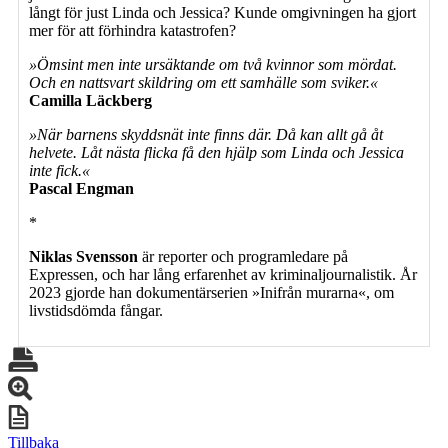
långt för just Linda och Jessica? Kunde omgivningen ha gjort
mer för att förhindra katastrofen?
»Ömsint men inte ursäktande om två kvinnor som mördat.
Och en nattsvart skildring om ett samhälle som sviker.«
Camilla Läckberg
»När barnens skyddsnät inte finns där. Då kan allt gå åt
helvete. Låt nästa flicka få den hjälp som Linda och Jessica
inte fick.«
Pascal Engman
*
Niklas Svensson
är reporter och programledare på
Expressen, och har lång erfarenhet av kriminaljournalistik. År
2023 gjorde han dokumentärserien »Inifrån murarna«, om
livstidsdömda fångar.
Tillbaka