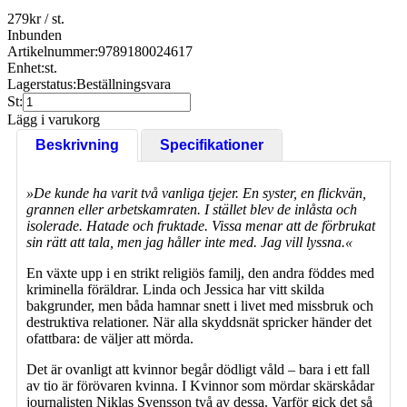
279
kr
/ st.
Inbunden
Artikelnummer:
9789180024617
Enhet:
st.
Lagerstatus:
Beställningsvara
St:
Lägg i varukorg
Beskrivning
Specifikationer
»De kunde ha varit två vanliga tjejer. En syster, en flickvän,
grannen eller arbetskamraten. I stället blev de inlåsta och
isolerade. Hatade och fruktade. Vissa menar att de förbrukat
sin rätt att tala, men jag håller inte med. Jag vill lyssna.«
En växte upp i en strikt religiös familj, den andra föddes med
kriminella föräldrar. Linda och Jessica har vitt skilda
bakgrunder, men båda hamnar snett i livet med missbruk och
destruktiva relationer. När alla skyddsnät spricker händer det
ofattbara: de väljer att mörda.
Det är ovanligt att kvinnor begår dödligt våld – bara i ett fall
av tio är förövaren kvinna. I Kvinnor som mördar skärskådar
journalisten Niklas Svensson två av dessa. Varför gick det så