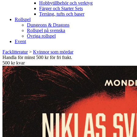
Hobbytillbehör och verktyg
Färger och Starter Sets
Terräng, tufts och baser
Rollspel
Dungeons & Dragons
Rollspel på svenska
Övriga rollspel
Event
Facklitteratur
>
Kvinnor som mördar
Handla för minst 500 kr för fri frakt.
500 kr kvar