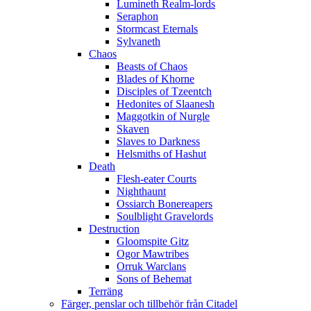
Lumineth Realm-lords
Seraphon
Stormcast Eternals
Sylvaneth
Chaos
Beasts of Chaos
Blades of Khorne
Disciples of Tzeentch
Hedonites of Slaanesh
Maggotkin of Nurgle
Skaven
Slaves to Darkness
Helsmiths of Hashut
Death
Flesh-eater Courts
Nighthaunt
Ossiarch Bonereapers
Soulblight Gravelords
Destruction
Gloomspite Gitz
Ogor Mawtribes
Orruk Warclans
Sons of Behemat
Terräng
Färger, penslar och tillbehör från Citadel