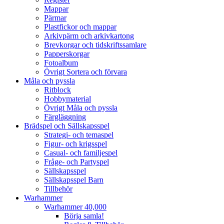
Mappar
Pärmar
Plastfickor och mappar
Arkivpärm och arkivkartong
Brevkorgar och tidskriftssamlare
Papperskorgar
Fotoalbum
Övrigt Sortera och förvara
Måla och pyssla
Ritblock
Hobbymaterial
Övrigt Måla och pyssla
Färgläggning
Brädspel och Sällskapsspel
Strategi- och temaspel
Figur- och krigsspel
Casual- och familjespel
Fråge- och Partyspel
Sällskapsspel
Sällskapsspel Barn
Tillbehör
Warhammer
Warhammer 40,000
Börja samla!