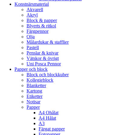
Konstnärsmaterial
Akvarell
Akryl
Block & papper
Blyerts & ritkol
Färgpennor
Olja
Målardukar & stafflier
Pastell
Penslar & knivar
Vätskor & övrigt
Uni Posca Pennor
Papper och block
Block och blockkuber
Kollegieblock
Blanketter
Kartong
Etiketter
Notisar
Papper
A4 Ohålat
A4 Hålat
A3
Färgat papper
Fotopapper