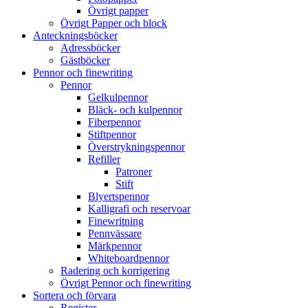
Övrigt papper
Övrigt Papper och block
Anteckningsböcker
Adressböcker
Gästböcker
Pennor och finewriting
Pennor
Gelkulpennor
Bläck- och kulpennor
Fiberpennor
Stiftpennor
Överstrykningspennor
Refiller
Patroner
Stift
Blyertspennor
Kalligrafi och reservoar
Finewritning
Pennvässare
Märkpennor
Whiteboardpennor
Radering och korrigering
Övrigt Pennor och finewriting
Sortera och förvara
Register