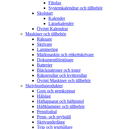
Filofax
Systemkalendrar och tillbehör
Skolstart
Kalender
Lärarkalender
Övrigt Kalendrar
Maskiner och tillbehör
Räknare
Skrivare
Laminering
Märkmaskin och etikettskrivare
Dokumentförstörare
Batterier
Bläckpatroner och toner
Räknerullar och kvittorullar
Övrigt Maskiner och tillbehör
Skrivbordsprodukter
Gem och gemkoppar
Hålslag
Häftapparat och häftpistol
Häftklammer och tillbehör
Pennfodral
Penn- och prylställ
Skrivunderlägg
Tejp och tejphållare