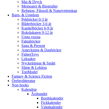
Mat & Dryck
Memoarer & Biografier
Religion, Filosofi & Naturvetenskap
Barn- & Ungdom
Pekböcker 0-3 år
Bilderböcker 3-6 år
Kapitelböcker 6-9 år
Bokslukaren 9-12 år
Unga vuxna
Faktaböcker
Saga & Present
Anteckning & Dagböcker
FidgetToys
Leksaker
Nyckelringar & Smått
Slime & Leklera
TopModel
Fantasy & Science Fiction
Örebrolitteratur
Non books
Kalendrar
Årsbundet
Bordskalender
Fickkalender
Väggkalender