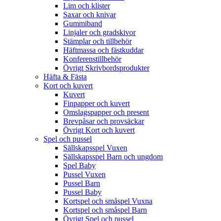
Lim och klister
Saxar och knivar
Gummiband
Linjaler och gradskivor
Stämplar och tillbehör
Häftmassa och fästkuddar
Konferenstillbehör
Övrigt Skrivbordsprodukter
Häfta & Fästa
Kort och kuvert
Kuvert
Finpapper och kuvert
Omslagspapper och present
Brevpåsar och provsäckar
Övrigt Kort och kuvert
Spel och pussel
Sällskapsspel Vuxen
Sällskapsspel Barn och ungdom
Spel Baby
Pussel Vuxen
Pussel Barn
Pussel Baby
Kortspel och småspel Vuxna
Kortspel och småspel Barn
Övrigt Spel och pussel