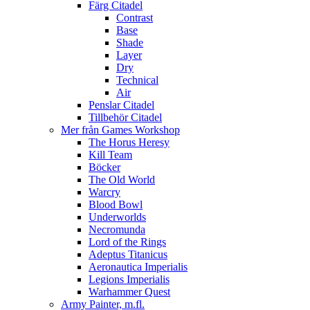
Färg Citadel
Contrast
Base
Shade
Layer
Dry
Technical
Air
Penslar Citadel
Tillbehör Citadel
Mer från Games Workshop
The Horus Heresy
Kill Team
Böcker
The Old World
Warcry
Blood Bowl
Underworlds
Necromunda
Lord of the Rings
Adeptus Titanicus
Aeronautica Imperialis
Legions Imperialis
Warhammer Quest
Army Painter, m.fl.