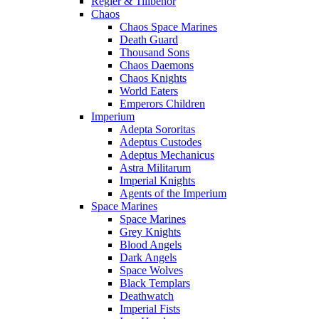
Regler & Tillbehör
Chaos
Chaos Space Marines
Death Guard
Thousand Sons
Chaos Daemons
Chaos Knights
World Eaters
Emperors Children
Imperium
Adepta Sororitas
Adeptus Custodes
Adeptus Mechanicus
Astra Militarum
Imperial Knights
Agents of the Imperium
Space Marines
Space Marines
Grey Knights
Blood Angels
Dark Angels
Space Wolves
Black Templars
Deathwatch
Imperial Fists