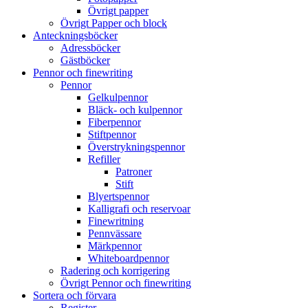
Övrigt papper
Övrigt Papper och block
Anteckningsböcker
Adressböcker
Gästböcker
Pennor och finewriting
Pennor
Gelkulpennor
Bläck- och kulpennor
Fiberpennor
Stiftpennor
Överstrykningspennor
Refiller
Patroner
Stift
Blyertspennor
Kalligrafi och reservoar
Finewritning
Pennvässare
Märkpennor
Whiteboardpennor
Radering och korrigering
Övrigt Pennor och finewriting
Sortera och förvara
Register