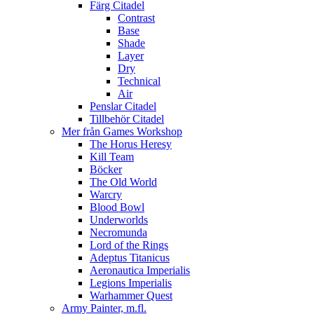
Färg Citadel
Contrast
Base
Shade
Layer
Dry
Technical
Air
Penslar Citadel
Tillbehör Citadel
Mer från Games Workshop
The Horus Heresy
Kill Team
Böcker
The Old World
Warcry
Blood Bowl
Underworlds
Necromunda
Lord of the Rings
Adeptus Titanicus
Aeronautica Imperialis
Legions Imperialis
Warhammer Quest
Army Painter, m.fl.