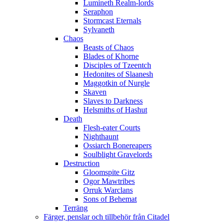
Lumineth Realm-lords
Seraphon
Stormcast Eternals
Sylvaneth
Chaos
Beasts of Chaos
Blades of Khorne
Disciples of Tzeentch
Hedonites of Slaanesh
Maggotkin of Nurgle
Skaven
Slaves to Darkness
Helsmiths of Hashut
Death
Flesh-eater Courts
Nighthaunt
Ossiarch Bonereapers
Soulblight Gravelords
Destruction
Gloomspite Gitz
Ogor Mawtribes
Orruk Warclans
Sons of Behemat
Terräng
Färger, penslar och tillbehör från Citadel