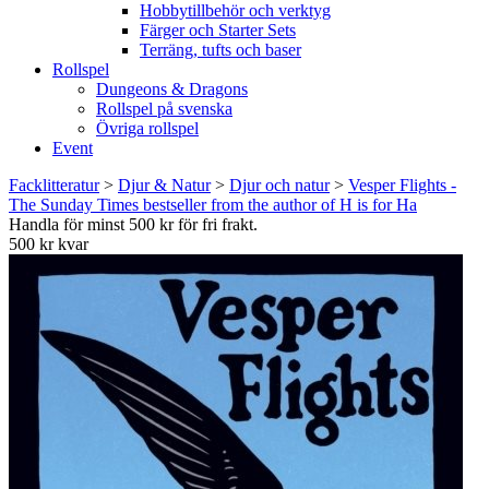
Hobbytillbehör och verktyg
Färger och Starter Sets
Terräng, tufts och baser
Rollspel
Dungeons & Dragons
Rollspel på svenska
Övriga rollspel
Event
Facklitteratur
>
Djur & Natur
>
Djur och natur
>
Vesper Flights -
The Sunday Times bestseller from the author of H is for Ha
Handla för minst 500 kr för fri frakt.
500 kr kvar