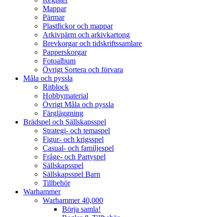
Mappar
Pärmar
Plastfickor och mappar
Arkivpärm och arkivkartong
Brevkorgar och tidskriftssamlare
Papperskorgar
Fotoalbum
Övrigt Sortera och förvara
Måla och pyssla
Ritblock
Hobbymaterial
Övrigt Måla och pyssla
Färgläggning
Brädspel och Sällskapsspel
Strategi- och temaspel
Figur- och krigsspel
Casual- och familjespel
Fråge- och Partyspel
Sällskapsspel
Sällskapsspel Barn
Tillbehör
Warhammer
Warhammer 40,000
Börja samla!