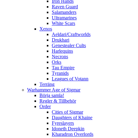
Iron Hands
Raven Guard
Salamanders
Ultramarines
White Scars
Xenos
Aeldari/Craftworlds
Drukhari
Genestealer Cults
Harlequins
Necrons
Orks
Tau Empire
Tyranids
Leagues of Votann
Terräng
Warhammer Age of Sigmar
Börja samla!
Regler & Tillbehör
Order
Cities of Sigmar
Daughters of Khaine
Fyreslayers
Idoneth Deepkin
Kharadron Overlords