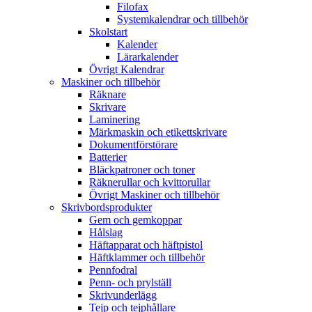
Filofax
Systemkalendrar och tillbehör
Skolstart
Kalender
Lärarkalender
Övrigt Kalendrar
Maskiner och tillbehör
Räknare
Skrivare
Laminering
Märkmaskin och etikettskrivare
Dokumentförstörare
Batterier
Bläckpatroner och toner
Räknerullar och kvittorullar
Övrigt Maskiner och tillbehör
Skrivbordsprodukter
Gem och gemkoppar
Hålslag
Häftapparat och häftpistol
Häftklammer och tillbehör
Pennfodral
Penn- och prylställ
Skrivunderlägg
Tejp och tejphållare