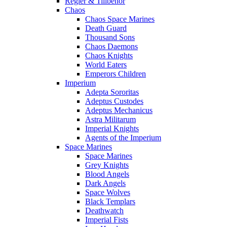
Regler & Tillbehör
Chaos
Chaos Space Marines
Death Guard
Thousand Sons
Chaos Daemons
Chaos Knights
World Eaters
Emperors Children
Imperium
Adepta Sororitas
Adeptus Custodes
Adeptus Mechanicus
Astra Militarum
Imperial Knights
Agents of the Imperium
Space Marines
Space Marines
Grey Knights
Blood Angels
Dark Angels
Space Wolves
Black Templars
Deathwatch
Imperial Fists