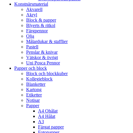
Konstnärsmaterial
Akvarell
Akryl
Block & papper
Blyerts & ritkol
Färgpennor
Olja
Målardukar & stafflier
Pastell
Penslar & knivar
Vätskor & övrigt
Uni Posca Pennor
Papper och block
Block och blockkuber
Kollegieblock
Blanketter
Kartong
Etiketter
Notisar
Papper
A4 Ohålat
A4 Hålat
A3
Färgat papper
Fotopapper