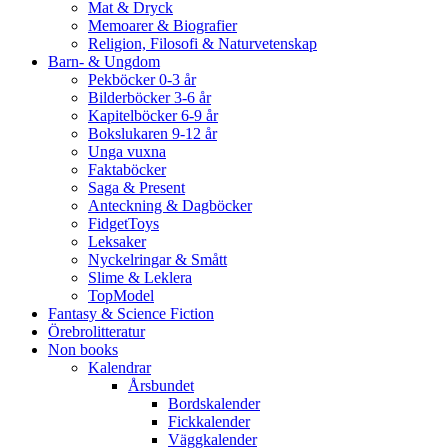
Mat & Dryck
Memoarer & Biografier
Religion, Filosofi & Naturvetenskap
Barn- & Ungdom
Pekböcker 0-3 år
Bilderböcker 3-6 år
Kapitelböcker 6-9 år
Bokslukaren 9-12 år
Unga vuxna
Faktaböcker
Saga & Present
Anteckning & Dagböcker
FidgetToys
Leksaker
Nyckelringar & Smått
Slime & Leklera
TopModel
Fantasy & Science Fiction
Örebrolitteratur
Non books
Kalendrar
Årsbundet
Bordskalender
Fickkalender
Väggkalender