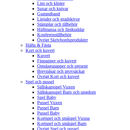
Lim och klister
Saxar och knivar
Gummiband
Linjaler och gradskivor
Stämplar och tillbehör
Häftmassa och fästkuddar
Konferenstillbehör
Övrigt Skrivbordsprodukter
Häfta & Fästa
Kort och kuvert
Kuvert
Finpapper och kuvert
Omslagspapper och present
Brevpåsar och provsäckar
Övrigt Kort och kuvert
Spel och pussel
Sällskapsspel Vuxen
Sällskapsspel Barn och ungdom
Spel Baby
Pussel Vuxen
Pussel Barn
Pussel Baby
Kortspel och småspel Vuxna
Kortspel och småspel Barn
Övrigt Spel och pussel