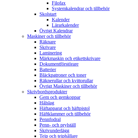
Filofax
Systemkalendrar och tillbehör
Skolstart
Kalender
Lärarkalender
Övrigt Kalendrar
Maskiner och tillbehör
Räknare
Skrivare
Laminering
Märkmaskin och etikettskrivare
Dokumentförstörare
Batterier
Bläckpatroner och toner
Räknerullar och kvittorullar
Övrigt Maskiner och tillbehör
Skrivbordsprodukter
Gem och gemkoppar
Hålslag
Häftapparat och häftpistol
Häftklammer och tillbehör
Pennfodral
Penn- och prylställ
Skrivunderlägg
Tejp och tejphållare