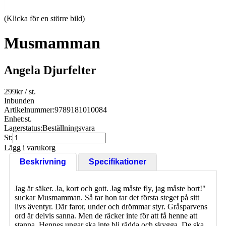
(Klicka för en större bild)
Musmamman
Angela Djurfelter
299
kr
/ st.
Inbunden
Artikelnummer:
9789181010084
Enhet:
st.
Lagerstatus:
Beställningsvara
St:
Lägg i varukorg
Beskrivning
Specifikationer
Jag är säker. Ja, kort och gott. Jag måste fly, jag måste bort!"
suckar Musmamman. Så tar hon tar det första steget på sitt
livs äventyr. Där faror, under och drömmar styr. Gråsparvens
ord är delvis sanna. Men de räcker inte för att få henne att
stanna. Hennes ungar ska inte bli rädda och skygga. De ska