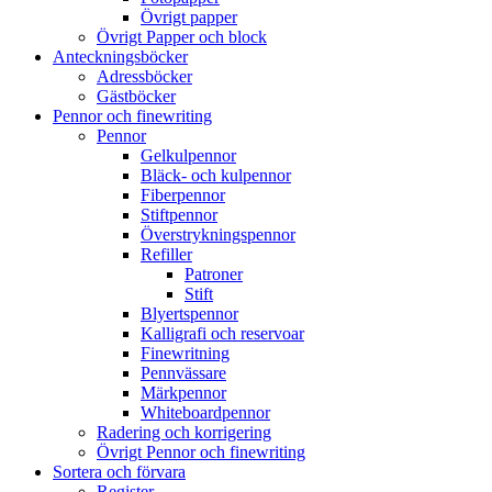
Övrigt papper
Övrigt Papper och block
Anteckningsböcker
Adressböcker
Gästböcker
Pennor och finewriting
Pennor
Gelkulpennor
Bläck- och kulpennor
Fiberpennor
Stiftpennor
Överstrykningspennor
Refiller
Patroner
Stift
Blyertspennor
Kalligrafi och reservoar
Finewritning
Pennvässare
Märkpennor
Whiteboardpennor
Radering och korrigering
Övrigt Pennor och finewriting
Sortera och förvara
Register