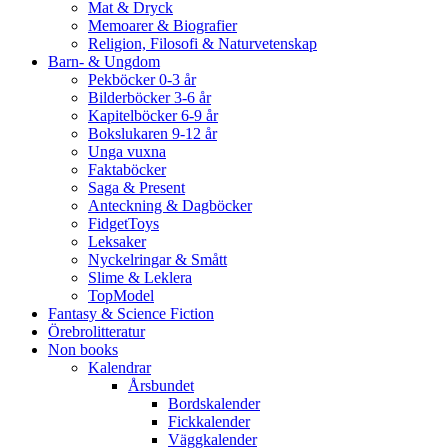
Mat & Dryck
Memoarer & Biografier
Religion, Filosofi & Naturvetenskap
Barn- & Ungdom
Pekböcker 0-3 år
Bilderböcker 3-6 år
Kapitelböcker 6-9 år
Bokslukaren 9-12 år
Unga vuxna
Faktaböcker
Saga & Present
Anteckning & Dagböcker
FidgetToys
Leksaker
Nyckelringar & Smått
Slime & Leklera
TopModel
Fantasy & Science Fiction
Örebrolitteratur
Non books
Kalendrar
Årsbundet
Bordskalender
Fickkalender
Väggkalender