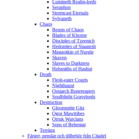
Lumineth Realm-lords
Seraphon
Stormcast Eternals
Sylvaneth
Chaos
Beasts of Chaos
Blades of Khorne
Disciples of Tzeentch
Hedonites of Slaanesh
Maggotkin of Nurgle
Skaven
Slaves to Darkness
Helsmiths of Hashut
Death
Flesh-eater Courts
Nighthaunt
Ossiarch Bonereapers
Soulblight Gravelords
Destruction
Gloomspite Gitz
Ogor Mawtribes
Orruk Warclans
Sons of Behemat
Terräng
Färger, penslar och tillbehör från Citadel