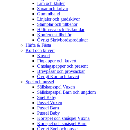
Lim och klister
Saxar och knivar
Gummiband
Linjaler och gradskivor
Stämplar och tillbehör
Häftmassa och fästkuddar
Konferenstillbehör
Övrigt Skrivbordsprodukter
Häfta & Fästa
Kort och kuvert
Kuvert
Finpapper och kuvert
Omslagspapper och present
Brevpåsar och provsäckar
Övrigt Kort och kuvert
Spel och pussel
Sällskapsspel Vuxen
Sällskapsspel Barn och ungdom
Spel Baby
Pussel Vuxen
Pussel Barn
Pussel Baby
Kortspel och småspel Vuxna
Kortspel och småspel Barn
Övrigt Spel och pussel