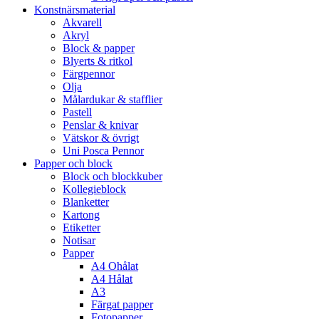
Konstnärsmaterial
Akvarell
Akryl
Block & papper
Blyerts & ritkol
Färgpennor
Olja
Målardukar & stafflier
Pastell
Penslar & knivar
Vätskor & övrigt
Uni Posca Pennor
Papper och block
Block och blockkuber
Kollegieblock
Blanketter
Kartong
Etiketter
Notisar
Papper
A4 Ohålat
A4 Hålat
A3
Färgat papper
Fotopapper