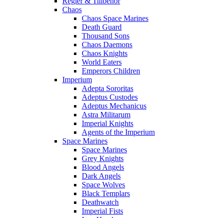
Regler & Tillbehör
Chaos
Chaos Space Marines
Death Guard
Thousand Sons
Chaos Daemons
Chaos Knights
World Eaters
Emperors Children
Imperium
Adepta Sororitas
Adeptus Custodes
Adeptus Mechanicus
Astra Militarum
Imperial Knights
Agents of the Imperium
Space Marines
Space Marines
Grey Knights
Blood Angels
Dark Angels
Space Wolves
Black Templars
Deathwatch
Imperial Fists