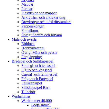
Mappar
Pärmar
Plastfickor och mappar
Arkivpärm och arkivkartong
Brevkorgar och tidskriftssamlare
Papperskorgar
Fotoalbum
Övrigt Sortera och förvara
Måla och pyssla
Ritblock
Hobbymaterial
Övrigt Måla och pyssla
Färgläggning
Brädspel och Sällskapsspel
Strategi- och temaspel
Figur- och krigsspel
Casual- och familjespel
Fråge- och Partyspel
Sällskapsspel
Sällskapsspel Barn
Tillbehör
Warhammer
Warhammer 40,000
Börja samla!