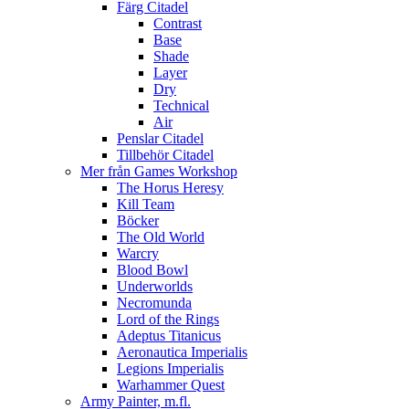
Färg Citadel
Contrast
Base
Shade
Layer
Dry
Technical
Air
Penslar Citadel
Tillbehör Citadel
Mer från Games Workshop
The Horus Heresy
Kill Team
Böcker
The Old World
Warcry
Blood Bowl
Underworlds
Necromunda
Lord of the Rings
Adeptus Titanicus
Aeronautica Imperialis
Legions Imperialis
Warhammer Quest
Army Painter, m.fl.