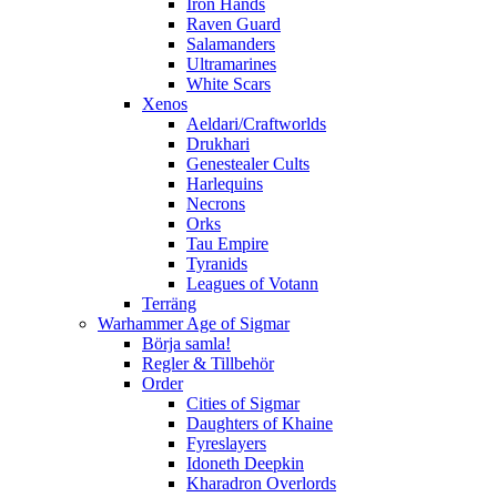
Iron Hands
Raven Guard
Salamanders
Ultramarines
White Scars
Xenos
Aeldari/Craftworlds
Drukhari
Genestealer Cults
Harlequins
Necrons
Orks
Tau Empire
Tyranids
Leagues of Votann
Terräng
Warhammer Age of Sigmar
Börja samla!
Regler & Tillbehör
Order
Cities of Sigmar
Daughters of Khaine
Fyreslayers
Idoneth Deepkin
Kharadron Overlords