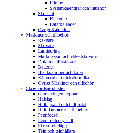
Filofax
Systemkalendrar och tillbehör
Skolstart
Kalender
Lärarkalender
Övrigt Kalendrar
Maskiner och tillbehör
Räknare
Skrivare
Laminering
Märkmaskin och etikettskrivare
Dokumentförstörare
Batterier
Bläckpatroner och toner
Räknerullar och kvittorullar
Övrigt Maskiner och tillbehör
Skrivbordsprodukter
Gem och gemkoppar
Hålslag
Häftapparat och häftpistol
Häftklammer och tillbehör
Pennfodral
Penn- och prylställ
Skrivunderlägg
Tejp och tejphållare