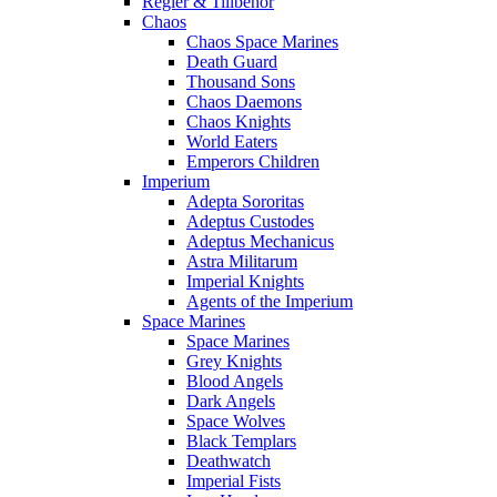
Regler & Tillbehör
Chaos
Chaos Space Marines
Death Guard
Thousand Sons
Chaos Daemons
Chaos Knights
World Eaters
Emperors Children
Imperium
Adepta Sororitas
Adeptus Custodes
Adeptus Mechanicus
Astra Militarum
Imperial Knights
Agents of the Imperium
Space Marines
Space Marines
Grey Knights
Blood Angels
Dark Angels
Space Wolves
Black Templars
Deathwatch
Imperial Fists