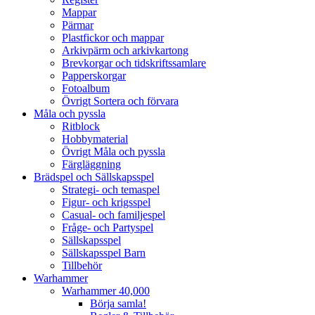
Mappar
Pärmar
Plastfickor och mappar
Arkivpärm och arkivkartong
Brevkorgar och tidskriftssamlare
Papperskorgar
Fotoalbum
Övrigt Sortera och förvara
Måla och pyssla
Ritblock
Hobbymaterial
Övrigt Måla och pyssla
Färgläggning
Brädspel och Sällskapsspel
Strategi- och temaspel
Figur- och krigsspel
Casual- och familjespel
Fråge- och Partyspel
Sällskapsspel
Sällskapsspel Barn
Tillbehör
Warhammer
Warhammer 40,000
Börja samla!