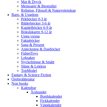
Mat & Dryck
Memoarer & Biografier
Religion, Filosofi & Naturvetenskap
Barn- & Ungdom
Pekböcker 0-3 år
Bilderböcker 3-6 år
Kapitelböcker 6-9 år
Bokslukaren 9-12 år
Unga vuxna
Faktaböcker
Saga & Present
Anteckning & Dagböcker
FidgetToys
Leksaker
Nyckelringar & Smått
Slime & Leklera
TopModel
Fantasy & Science Fiction
Örebrolitteratur
Non books
Kalendrar
Årsbundet
Bordskalender
Fickkalender
Väggkalender