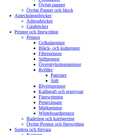
Övrigt papper
Övrigt Papper och block
Anteckningsböcker
Adressböcker
Gästböcker
Pennor och finewriting
Pennor
Gelkulpennor
Bläck- och kulpennor
Fiberpennor
Stiftpennor
Överstrykningspennor
Refiller
Patroner
Stift
Blyertspennor
Kalligrafi och reservoar
Finewritning
Pennvässare
Märkpennor
Whiteboardpennor
Radering och korrigering
Övrigt Pennor och finewriting
Sortera och förvara
Register