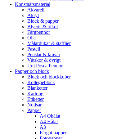
Konstnärsmaterial
Akvarell
Akryl
Block & papper
Blyerts & ritkol
Färgpennor
Olja
Målardukar & stafflier
Pastell
Penslar & knivar
Vätskor & övrigt
Uni Posca Pennor
Papper och block
Block och blockkuber
Kollegieblock
Blanketter
Kartong
Etiketter
Notisar
Papper
A4 Ohålat
A4 Hålat
A3
Färgat papper
Fotopapper