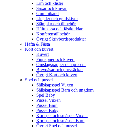
Lim och klister
Saxar och knivar
Gummiband
Linjaler och gradskivor
Stämplar och tillbehör
Häftmassa och fästkuddar
Konferenstillbehör
Övrigt Skrivbordsprodukter
Häfta & Fästa
Kort och kuvert
Kuvert
Finpapper och kuvert
Omslagspapper och present
Brevpåsar och provsäckar
Övrigt Kort och kuvert
Spel och pussel
Sällskapsspel Vuxen
Sällskapsspel Barn och ungdom
Spel Baby
Pussel Vuxen
Pussel Barn
Pussel Baby
Kortspel och småspel Vuxna
Kortspel och småspel Barn
Övrigt Spel och pussel