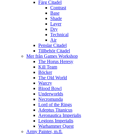
Färg Citadel
Contrast
Base
Shade
Layer
Dry
Technical
Air
Penslar Citadel
Tillbehör Citadel
Mer från Games Workshop
The Horus Heresy
Kill Team
Böcker
The Old World
Warcry
Blood Bowl
Underworlds
Necromunda
Lord of the Rings
Adeptus Titanicus
Aeronautica Imperialis
Legions Imperialis
Warhammer Quest
Army Painter, m.fl.