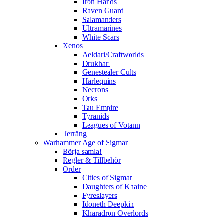
Iron Hands
Raven Guard
Salamanders
Ultramarines
White Scars
Xenos
Aeldari/Craftworlds
Drukhari
Genestealer Cults
Harlequins
Necrons
Orks
Tau Empire
Tyranids
Leagues of Votann
Terräng
Warhammer Age of Sigmar
Börja samla!
Regler & Tillbehör
Order
Cities of Sigmar
Daughters of Khaine
Fyreslayers
Idoneth Deepkin
Kharadron Overlords