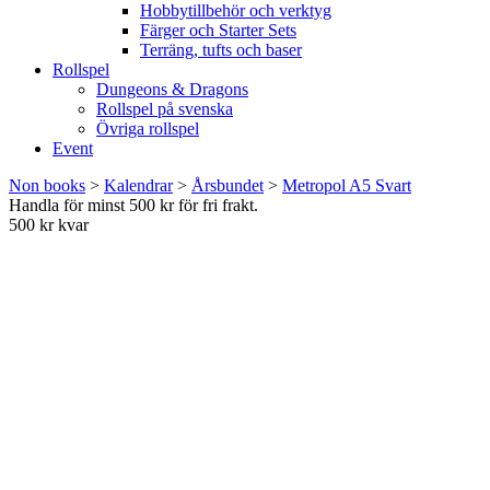
Hobbytillbehör och verktyg
Färger och Starter Sets
Terräng, tufts och baser
Rollspel
Dungeons & Dragons
Rollspel på svenska
Övriga rollspel
Event
Non books
>
Kalendrar
>
Årsbundet
>
Metropol A5 Svart
Handla för minst 500 kr för fri frakt.
500 kr kvar