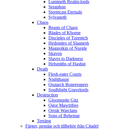
Lumineth Realm-lords
Seraphon
Stormcast Eternals
Sylvaneth
Chaos
Beasts of Chaos
Blades of Khorne
Disciples of Tzeentch
Hedonites of Slaanesh
Maggotkin of Nurgle
Skaven
Slaves to Darkness
Helsmiths of Hashut
Death
Flesh-eater Courts
Nighthaunt
Ossiarch Bonereapers
Soulblight Gravelords
Destruction
Gloomspite Gitz
Ogor Mawtribes
Orruk Warclans
Sons of Behemat
Terräng
Färger, penslar och tillbehör från Citadel