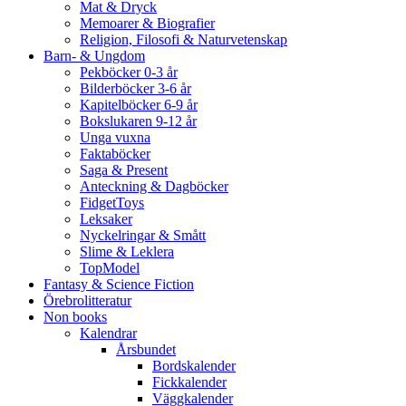
Mat & Dryck
Memoarer & Biografier
Religion, Filosofi & Naturvetenskap
Barn- & Ungdom
Pekböcker 0-3 år
Bilderböcker 3-6 år
Kapitelböcker 6-9 år
Bokslukaren 9-12 år
Unga vuxna
Faktaböcker
Saga & Present
Anteckning & Dagböcker
FidgetToys
Leksaker
Nyckelringar & Smått
Slime & Leklera
TopModel
Fantasy & Science Fiction
Örebrolitteratur
Non books
Kalendrar
Årsbundet
Bordskalender
Fickkalender
Väggkalender