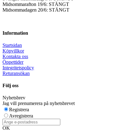
Midsommarafton 19/6: STÄNGT
Midsommadagen 20/6: STÄNGT
Information
Startsidan
Köpvillkor
Kontakta oss
Öppettider
Integritetspolicy
Returansökan
Följ oss
Nyhetsbrev
Jag vill prenumerera på nyhetsbrevet
Registrera
Avregistrera
OK