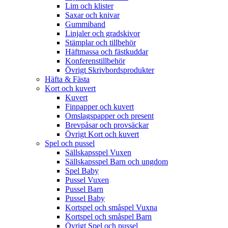
Lim och klister
Saxar och knivar
Gummiband
Linjaler och gradskivor
Stämplar och tillbehör
Häftmassa och fästkuddar
Konferenstillbehör
Övrigt Skrivbordsprodukter
Häfta & Fästa
Kort och kuvert
Kuvert
Finpapper och kuvert
Omslagspapper och present
Brevpåsar och provsäckar
Övrigt Kort och kuvert
Spel och pussel
Sällskapsspel Vuxen
Sällskapsspel Barn och ungdom
Spel Baby
Pussel Vuxen
Pussel Barn
Pussel Baby
Kortspel och småspel Vuxna
Kortspel och småspel Barn
Övrigt Spel och pussel