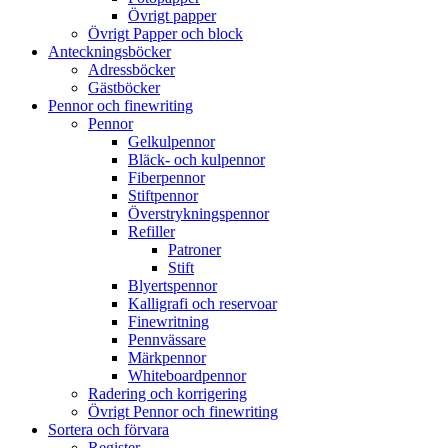
Övrigt papper
Övrigt Papper och block
Anteckningsböcker
Adressböcker
Gästböcker
Pennor och finewriting
Pennor
Gelkulpennor
Bläck- och kulpennor
Fiberpennor
Stiftpennor
Överstrykningspennor
Refiller
Patroner
Stift
Blyertspennor
Kalligrafi och reservoar
Finewritning
Pennvässare
Märkpennor
Whiteboardpennor
Radering och korrigering
Övrigt Pennor och finewriting
Sortera och förvara
Register