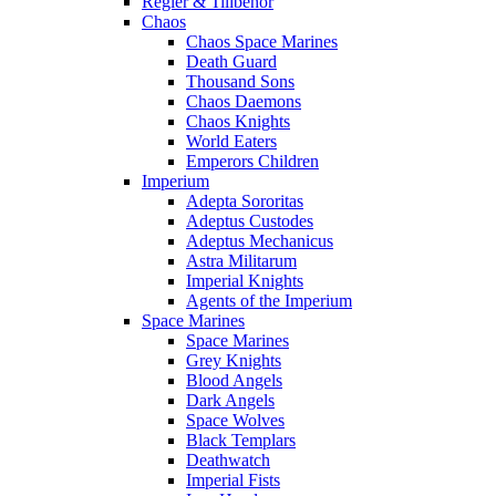
Regler & Tillbehör
Chaos
Chaos Space Marines
Death Guard
Thousand Sons
Chaos Daemons
Chaos Knights
World Eaters
Emperors Children
Imperium
Adepta Sororitas
Adeptus Custodes
Adeptus Mechanicus
Astra Militarum
Imperial Knights
Agents of the Imperium
Space Marines
Space Marines
Grey Knights
Blood Angels
Dark Angels
Space Wolves
Black Templars
Deathwatch
Imperial Fists