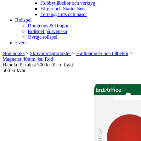
Hobbytillbehör och verktyg
Färger och Starter Sets
Terräng, tufts och baser
Rollspel
Dungeons & Dragons
Rollspel på svenska
Övriga rollspel
Event
Non books
>
Skrivbordsprodukter
>
Häftklammer och tillbehör
>
Magneter 40mm 4st, Röd
Handla för minst 500 kr för fri frakt.
500 kr kvar