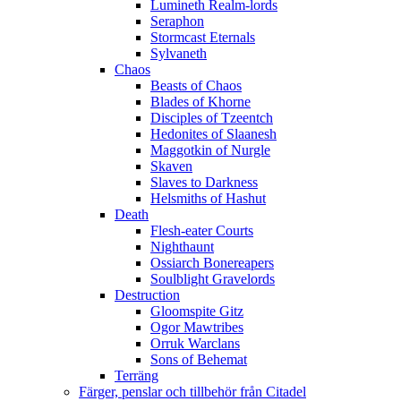
Lumineth Realm-lords
Seraphon
Stormcast Eternals
Sylvaneth
Chaos
Beasts of Chaos
Blades of Khorne
Disciples of Tzeentch
Hedonites of Slaanesh
Maggotkin of Nurgle
Skaven
Slaves to Darkness
Helsmiths of Hashut
Death
Flesh-eater Courts
Nighthaunt
Ossiarch Bonereapers
Soulblight Gravelords
Destruction
Gloomspite Gitz
Ogor Mawtribes
Orruk Warclans
Sons of Behemat
Terräng
Färger, penslar och tillbehör från Citadel