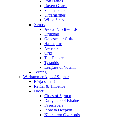
Iron Hands
Raven Guard
Salamanders
Ultramarines
White Scars
Xenos
Aeldari/Craftworlds
Drukhari
Genestealer Cults
Harlequins
Necrons
Orks
Tau Empire
Tyranids
Leagues of Votann
Terräng
Warhammer Age of Sigmar
Börja samla!
Regler & Tillbehör
Order
Cities of Sigmar
Daughters of Khaine
Fyreslayers
Idoneth Deepkin
Kharadron Overlords