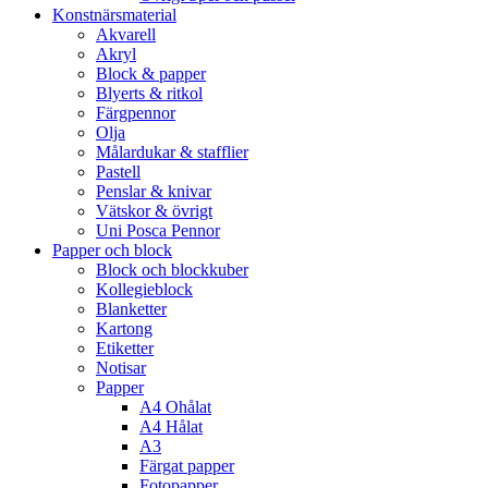
Konstnärsmaterial
Akvarell
Akryl
Block & papper
Blyerts & ritkol
Färgpennor
Olja
Målardukar & stafflier
Pastell
Penslar & knivar
Vätskor & övrigt
Uni Posca Pennor
Papper och block
Block och blockkuber
Kollegieblock
Blanketter
Kartong
Etiketter
Notisar
Papper
A4 Ohålat
A4 Hålat
A3
Färgat papper
Fotopapper