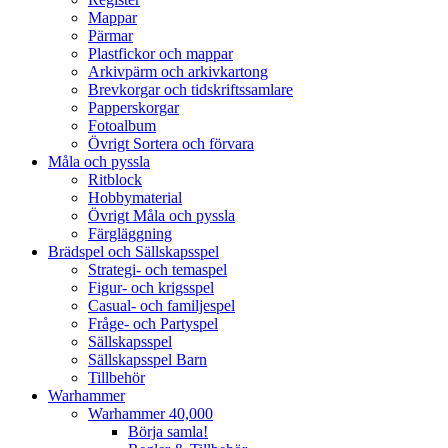
Mappar
Pärmar
Plastfickor och mappar
Arkivpärm och arkivkartong
Brevkorgar och tidskriftssamlare
Papperskorgar
Fotoalbum
Övrigt Sortera och förvara
Måla och pyssla
Ritblock
Hobbymaterial
Övrigt Måla och pyssla
Färgläggning
Brädspel och Sällskapsspel
Strategi- och temaspel
Figur- och krigsspel
Casual- och familjespel
Fråge- och Partyspel
Sällskapsspel
Sällskapsspel Barn
Tillbehör
Warhammer
Warhammer 40,000
Börja samla!