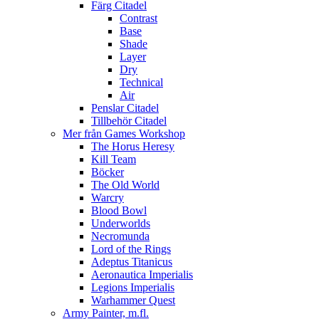
Färg Citadel
Contrast
Base
Shade
Layer
Dry
Technical
Air
Penslar Citadel
Tillbehör Citadel
Mer från Games Workshop
The Horus Heresy
Kill Team
Böcker
The Old World
Warcry
Blood Bowl
Underworlds
Necromunda
Lord of the Rings
Adeptus Titanicus
Aeronautica Imperialis
Legions Imperialis
Warhammer Quest
Army Painter, m.fl.