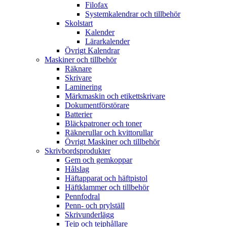
Filofax
Systemkalendrar och tillbehör
Skolstart
Kalender
Lärarkalender
Övrigt Kalendrar
Maskiner och tillbehör
Räknare
Skrivare
Laminering
Märkmaskin och etikettskrivare
Dokumentförstörare
Batterier
Bläckpatroner och toner
Räknerullar och kvittorullar
Övrigt Maskiner och tillbehör
Skrivbordsprodukter
Gem och gemkoppar
Hålslag
Häftapparat och häftpistol
Häftklammer och tillbehör
Pennfodral
Penn- och prylställ
Skrivunderlägg
Tejp och tejphållare