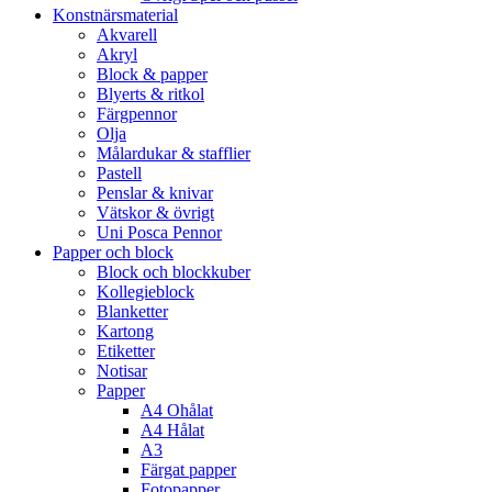
Konstnärsmaterial
Akvarell
Akryl
Block & papper
Blyerts & ritkol
Färgpennor
Olja
Målardukar & stafflier
Pastell
Penslar & knivar
Vätskor & övrigt
Uni Posca Pennor
Papper och block
Block och blockkuber
Kollegieblock
Blanketter
Kartong
Etiketter
Notisar
Papper
A4 Ohålat
A4 Hålat
A3
Färgat papper
Fotopapper