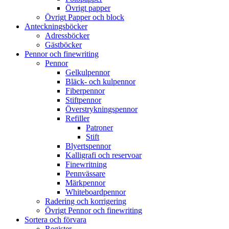
Övrigt papper
Övrigt Papper och block
Anteckningsböcker
Adressböcker
Gästböcker
Pennor och finewriting
Pennor
Gelkulpennor
Bläck- och kulpennor
Fiberpennor
Stiftpennor
Överstrykningspennor
Refiller
Patroner
Stift
Blyertspennor
Kalligrafi och reservoar
Finewritning
Pennvässare
Märkpennor
Whiteboardpennor
Radering och korrigering
Övrigt Pennor och finewriting
Sortera och förvara
Register