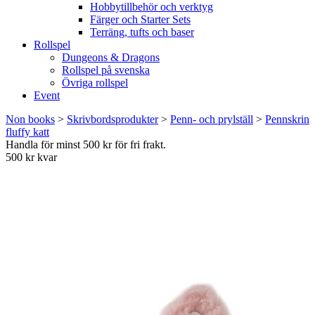
Hobbytillbehör och verktyg
Färger och Starter Sets
Terräng, tufts och baser
Rollspel
Dungeons & Dragons
Rollspel på svenska
Övriga rollspel
Event
Non books
>
Skrivbordsprodukter
>
Penn- och prylställ
>
Pennskrin
fluffy katt
Handla för minst 500 kr för fri frakt.
500 kr kvar