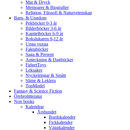
Mat & Dryck
Memoarer & Biografier
Religion, Filosofi & Naturvetenskap
Barn- & Ungdom
Pekböcker 0-3 år
Bilderböcker 3-6 år
Kapitelböcker 6-9 år
Bokslukaren 9-12 år
Unga vuxna
Faktaböcker
Saga & Present
Anteckning & Dagböcker
FidgetToys
Leksaker
Nyckelringar & Smått
Slime & Leklera
TopModel
Fantasy & Science Fiction
Örebrolitteratur
Non books
Kalendrar
Årsbundet
Bordskalender
Fickkalender
Väggkalender