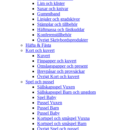
Lim och klister
Saxar och knivar
Gummiband
Linjaler och gradskivor
Stämplar och tillbehör
Häftmassa och fästkuddar
Konferenstillbehör
Övrigt Skrivbordsprodukter
Häfta & Fästa
Kort och kuvert
Kuvert
Finpapper och kuvert
Omslagspapper och present
Brevpåsar och provsäckar
Övrigt Kort och kuvert
Spel och pussel
Sällskapsspel Vuxen
Sällskapsspel Barn och ungdom
Spel Baby
Pussel Vuxen
Pussel Barn
Pussel Baby
Kortspel och småspel Vuxna
Kortspel och småspel Barn
Övrigt Spel och pussel