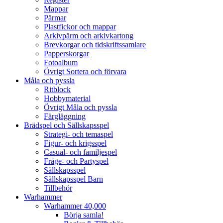
Mappar
Pärmar
Plastfickor och mappar
Arkivpärm och arkivkartong
Brevkorgar och tidskriftssamlare
Papperskorgar
Fotoalbum
Övrigt Sortera och förvara
Måla och pyssla
Ritblock
Hobbymaterial
Övrigt Måla och pyssla
Färgläggning
Brädspel och Sällskapsspel
Strategi- och temaspel
Figur- och krigsspel
Casual- och familjespel
Fråge- och Partyspel
Sällskapsspel
Sällskapsspel Barn
Tillbehör
Warhammer
Warhammer 40,000
Börja samla!