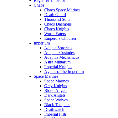
Regler & Tillbehör
Chaos
Chaos Space Marines
Death Guard
Thousand Sons
Chaos Daemons
Chaos Knights
World Eaters
Emperors Children
Imperium
Adepta Sororitas
Adeptus Custodes
Adeptus Mechanicus
Astra Militarum
Imperial Knights
Agents of the Imperium
Space Marines
Space Marines
Grey Knights
Blood Angels
Dark Angels
Space Wolves
Black Templars
Deathwatch
Imperial Fists