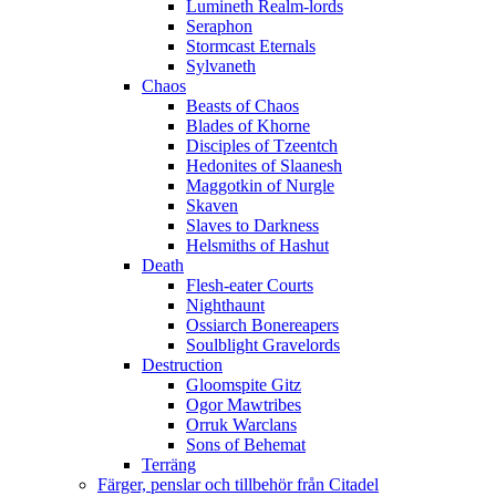
Lumineth Realm-lords
Seraphon
Stormcast Eternals
Sylvaneth
Chaos
Beasts of Chaos
Blades of Khorne
Disciples of Tzeentch
Hedonites of Slaanesh
Maggotkin of Nurgle
Skaven
Slaves to Darkness
Helsmiths of Hashut
Death
Flesh-eater Courts
Nighthaunt
Ossiarch Bonereapers
Soulblight Gravelords
Destruction
Gloomspite Gitz
Ogor Mawtribes
Orruk Warclans
Sons of Behemat
Terräng
Färger, penslar och tillbehör från Citadel