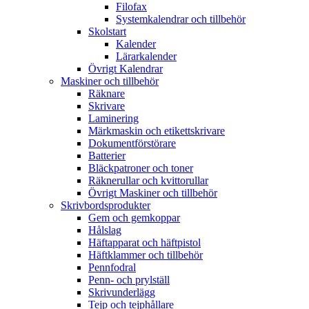
Filofax
Systemkalendrar och tillbehör
Skolstart
Kalender
Lärarkalender
Övrigt Kalendrar
Maskiner och tillbehör
Räknare
Skrivare
Laminering
Märkmaskin och etikettskrivare
Dokumentförstörare
Batterier
Bläckpatroner och toner
Räknerullar och kvittorullar
Övrigt Maskiner och tillbehör
Skrivbordsprodukter
Gem och gemkoppar
Hålslag
Häftapparat och häftpistol
Häftklammer och tillbehör
Pennfodral
Penn- och prylställ
Skrivunderlägg
Tejp och tejphållare