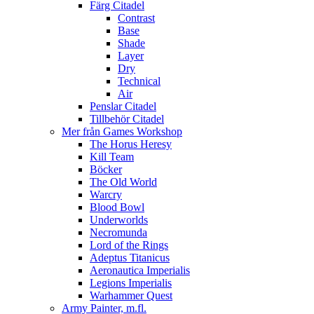
Färg Citadel
Contrast
Base
Shade
Layer
Dry
Technical
Air
Penslar Citadel
Tillbehör Citadel
Mer från Games Workshop
The Horus Heresy
Kill Team
Böcker
The Old World
Warcry
Blood Bowl
Underworlds
Necromunda
Lord of the Rings
Adeptus Titanicus
Aeronautica Imperialis
Legions Imperialis
Warhammer Quest
Army Painter, m.fl.