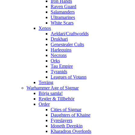
Iron Hands
Raven Guard
Salamanders
Ultramarines
White Scars
Xenos
Aeldari/Craftworlds
Drukhari
Genestealer Cults
Harlequins
Necrons
Orks
Tau Empire
Tyranids
Leagues of Votann
Terräng
Warhammer Age of Sigmar
Börja samla!
Regler & Tillbehör
Order
Cities of Sigmar
Daughters of Khaine
Fyreslayers
Idoneth Deepkin
Kharadron Overlords