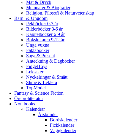
Mat & Dryck
Memoarer & Biografier
Religion, Filosofi & Naturvetenskap
Barn- & Ungdom
Pekböcker 0-3 år
Bilderböcker 3-6 år
Kapitelböcker 6-9 år
Bokslukaren 9-12 år
Unga vuxna
Faktaböcker
Saga & Present
Anteckning & Dagböcker
FidgetToys
Leksaker
Nyckelringar & Smått
Slime & Leklera
TopModel
Fantasy & Science Fiction
Örebrolitteratur
Non books
Kalendrar
Årsbundet
Bordskalender
Fickkalender
Väggkalender