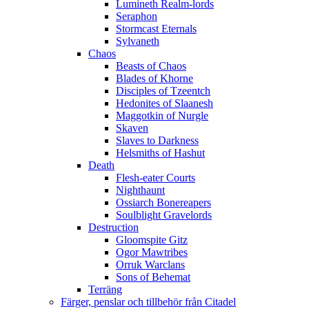
Lumineth Realm-lords
Seraphon
Stormcast Eternals
Sylvaneth
Chaos
Beasts of Chaos
Blades of Khorne
Disciples of Tzeentch
Hedonites of Slaanesh
Maggotkin of Nurgle
Skaven
Slaves to Darkness
Helsmiths of Hashut
Death
Flesh-eater Courts
Nighthaunt
Ossiarch Bonereapers
Soulblight Gravelords
Destruction
Gloomspite Gitz
Ogor Mawtribes
Orruk Warclans
Sons of Behemat
Terräng
Färger, penslar och tillbehör från Citadel