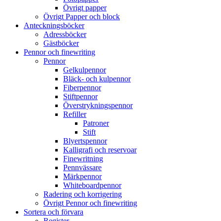
Övrigt papper
Övrigt Papper och block
Anteckningsböcker
Adressböcker
Gästböcker
Pennor och finewriting
Pennor
Gelkulpennor
Bläck- och kulpennor
Fiberpennor
Stiftpennor
Överstrykningspennor
Refiller
Patroner
Stift
Blyertspennor
Kalligrafi och reservoar
Finewritning
Pennvässare
Märkpennor
Whiteboardpennor
Radering och korrigering
Övrigt Pennor och finewriting
Sortera och förvara
Register