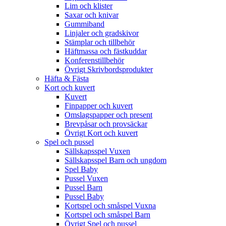
Lim och klister
Saxar och knivar
Gummiband
Linjaler och gradskivor
Stämplar och tillbehör
Häftmassa och fästkuddar
Konferenstillbehör
Övrigt Skrivbordsprodukter
Häfta & Fästa
Kort och kuvert
Kuvert
Finpapper och kuvert
Omslagspapper och present
Brevpåsar och provsäckar
Övrigt Kort och kuvert
Spel och pussel
Sällskapsspel Vuxen
Sällskapsspel Barn och ungdom
Spel Baby
Pussel Vuxen
Pussel Barn
Pussel Baby
Kortspel och småspel Vuxna
Kortspel och småspel Barn
Övrigt Spel och pussel