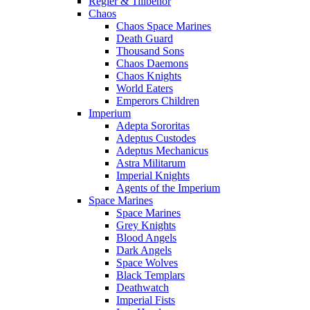
Regler & Tillbehör
Chaos
Chaos Space Marines
Death Guard
Thousand Sons
Chaos Daemons
Chaos Knights
World Eaters
Emperors Children
Imperium
Adepta Sororitas
Adeptus Custodes
Adeptus Mechanicus
Astra Militarum
Imperial Knights
Agents of the Imperium
Space Marines
Space Marines
Grey Knights
Blood Angels
Dark Angels
Space Wolves
Black Templars
Deathwatch
Imperial Fists