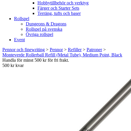
Hobbytillbehör och verktyg
Färger och Starter Sets
Terräng, tufts och baser
Rollspel
Dungeons & Dragons
Rollspel på svenska
Övriga rollspel
Event
Pennor och finewriting
>
Pennor
>
Refiller
>
Patroner
>
Monteverde Rollerball Refill (Metal Tube), Medium Point, Black
Handla för minst 500 kr för fri frakt.
500 kr kvar