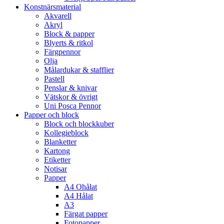
Konstnärsmaterial
Akvarell
Akryl
Block & papper
Blyerts & ritkol
Färgpennor
Olja
Målardukar & stafflier
Pastell
Penslar & knivar
Vätskor & övrigt
Uni Posca Pennor
Papper och block
Block och blockkuber
Kollegieblock
Blanketter
Kartong
Etiketter
Notisar
Papper
A4 Ohålat
A4 Hålat
A3
Färgat papper
Fotopapper