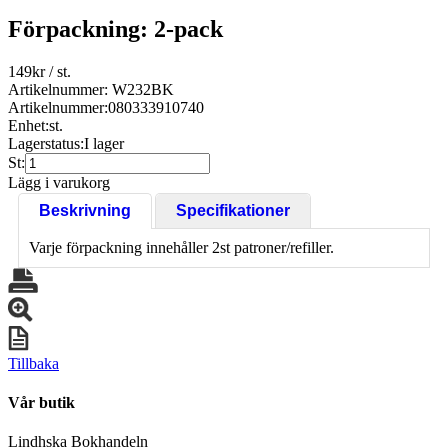
Förpackning: 2-pack
149
kr
/ st.
Artikelnummer: W232BK
Artikelnummer:
080333910740
Enhet:
st.
Lagerstatus:
I lager
St:
Lägg i varukorg
Beskrivning
Specifikationer
Varje förpackning innehåller 2st patroner/refiller.
Tillbaka
Vår butik
Lindhska Bokhandeln