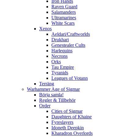
Iron Hands
Raven Guard
Salamanders
Ultramarines
White Scars
Xenos
Aeldari/Craftworlds
Drukhari
Genestealer Cults
Harlequins
Necrons
Orks
Tau Empire
Tyranids
Leagues of Votann
Terräng
Warhammer Age of Sigmar
Börja samla!
Regler & Tillbehör
Order
Cities of Sigmar
Daughters of Khaine
Fyreslayers
Idoneth Deepkin
Kharadron Overlords