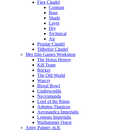
Färg Citadel
Contrast
Base
Shade
Layer
Dry
Technical
Air
Penslar Citadel
Tillbehör Citadel
Mer från Games Workshop
The Horus Heresy
Kill Team
Böcker
The Old World
Warcry
Blood Bowl
Underworlds
Necromunda
Lord of the Rings
Adeptus Titanicus
Aeronautica Imperialis
Legions Imperialis
Warhammer Quest
Army Painter, m.fl.