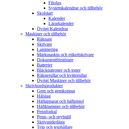
Filofax
Systemkalendrar och tillbehör
Skolstart
Kalender
Lärarkalender
Övrigt Kalendrar
Maskiner och tillbehör
Räknare
Skrivare
Laminering
Märkmaskin och etikettskrivare
Dokumentförstörare
Batterier
Bläckpatroner och toner
Räknerullar och kvittorullar
Övrigt Maskiner och tillbehör
Skrivbordsprodukter
Gem och gemkoppar
Hålslag
Häftapparat och häftpistol
Häftklammer och tillbehör
Pennfodral
Penn- och prylställ
Skrivunderlägg
Tejp och tejphållare