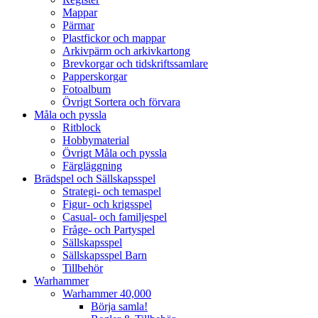
Mappar
Pärmar
Plastfickor och mappar
Arkivpärm och arkivkartong
Brevkorgar och tidskriftssamlare
Papperskorgar
Fotoalbum
Övrigt Sortera och förvara
Måla och pyssla
Ritblock
Hobbymaterial
Övrigt Måla och pyssla
Färgläggning
Brädspel och Sällskapsspel
Strategi- och temaspel
Figur- och krigsspel
Casual- och familjespel
Fråge- och Partyspel
Sällskapsspel
Sällskapsspel Barn
Tillbehör
Warhammer
Warhammer 40,000
Börja samla!