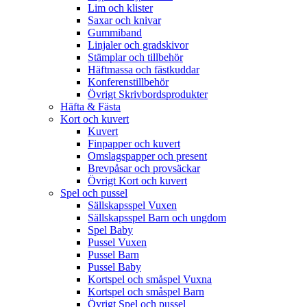
Lim och klister
Saxar och knivar
Gummiband
Linjaler och gradskivor
Stämplar och tillbehör
Häftmassa och fästkuddar
Konferenstillbehör
Övrigt Skrivbordsprodukter
Häfta & Fästa
Kort och kuvert
Kuvert
Finpapper och kuvert
Omslagspapper och present
Brevpåsar och provsäckar
Övrigt Kort och kuvert
Spel och pussel
Sällskapsspel Vuxen
Sällskapsspel Barn och ungdom
Spel Baby
Pussel Vuxen
Pussel Barn
Pussel Baby
Kortspel och småspel Vuxna
Kortspel och småspel Barn
Övrigt Spel och pussel