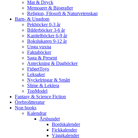
Mat & Dryck
Memoarer & Biografier
Religion, Filosofi & Naturvetenskap
Barn- & Ungdom
Pekböcker 0-3 år
Bilderböcker 3-6 år
Kapitelböcker 6-9 år
Bokslukaren 9-12 år
Unga vuxna
Faktaböcker
Saga & Present
Anteckning & Dagböcker
FidgetToys
Leksaker
Nyckelringar & Smått
Slime & Leklera
TopModel
Fantasy & Science Fiction
Örebrolitteratur
Non books
Kalendrar
Årsbundet
Bordskalender
Fickkalender
Väggkalender