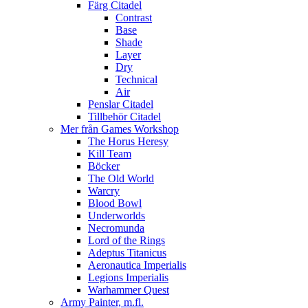
Färg Citadel
Contrast
Base
Shade
Layer
Dry
Technical
Air
Penslar Citadel
Tillbehör Citadel
Mer från Games Workshop
The Horus Heresy
Kill Team
Böcker
The Old World
Warcry
Blood Bowl
Underworlds
Necromunda
Lord of the Rings
Adeptus Titanicus
Aeronautica Imperialis
Legions Imperialis
Warhammer Quest
Army Painter, m.fl.