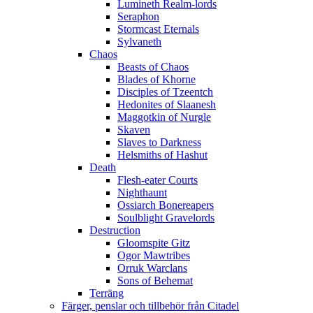
Lumineth Realm-lords
Seraphon
Stormcast Eternals
Sylvaneth
Chaos
Beasts of Chaos
Blades of Khorne
Disciples of Tzeentch
Hedonites of Slaanesh
Maggotkin of Nurgle
Skaven
Slaves to Darkness
Helsmiths of Hashut
Death
Flesh-eater Courts
Nighthaunt
Ossiarch Bonereapers
Soulblight Gravelords
Destruction
Gloomspite Gitz
Ogor Mawtribes
Orruk Warclans
Sons of Behemat
Terräng
Färger, penslar och tillbehör från Citadel