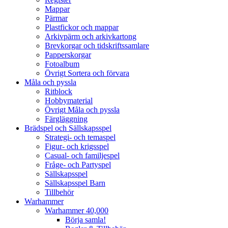
Mappar
Pärmar
Plastfickor och mappar
Arkivpärm och arkivkartong
Brevkorgar och tidskriftssamlare
Papperskorgar
Fotoalbum
Övrigt Sortera och förvara
Måla och pyssla
Ritblock
Hobbymaterial
Övrigt Måla och pyssla
Färgläggning
Brädspel och Sällskapsspel
Strategi- och temaspel
Figur- och krigsspel
Casual- och familjespel
Fråge- och Partyspel
Sällskapsspel
Sällskapsspel Barn
Tillbehör
Warhammer
Warhammer 40,000
Börja samla!