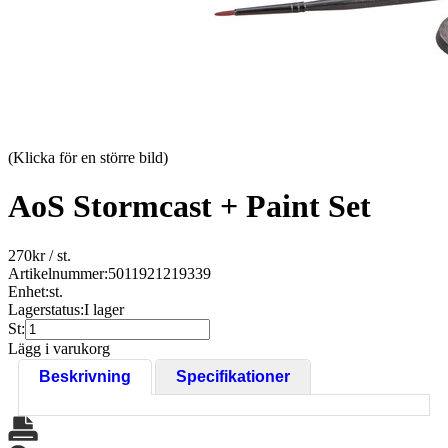
(Klicka för en större bild)
AoS Stormcast + Paint Set
270
kr
/ st.
Artikelnummer:
5011921219339
Enhet:
st.
Lagerstatus:
I lager
St:
Lägg i varukorg
Beskrivning
Specifikationer