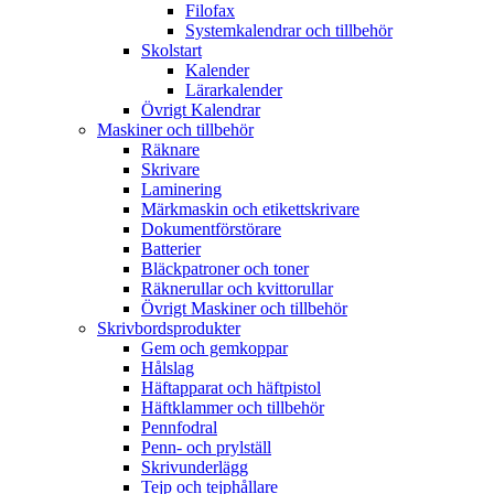
Filofax
Systemkalendrar och tillbehör
Skolstart
Kalender
Lärarkalender
Övrigt Kalendrar
Maskiner och tillbehör
Räknare
Skrivare
Laminering
Märkmaskin och etikettskrivare
Dokumentförstörare
Batterier
Bläckpatroner och toner
Räknerullar och kvittorullar
Övrigt Maskiner och tillbehör
Skrivbordsprodukter
Gem och gemkoppar
Hålslag
Häftapparat och häftpistol
Häftklammer och tillbehör
Pennfodral
Penn- och prylställ
Skrivunderlägg
Tejp och tejphållare