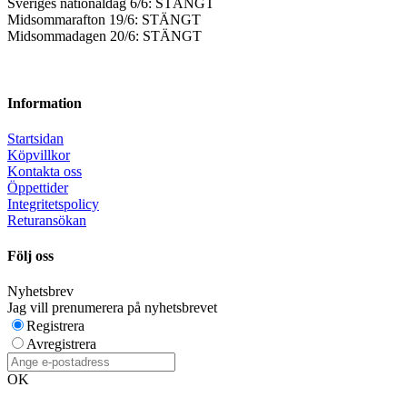
Sveriges nationaldag 6/6: STÄNGT
Midsommarafton 19/6: STÄNGT
Midsommadagen 20/6: STÄNGT
Information
Startsidan
Köpvillkor
Kontakta oss
Öppettider
Integritetspolicy
Returansökan
Följ oss
Nyhetsbrev
Jag vill prenumerera på nyhetsbrevet
Registrera
Avregistrera
OK