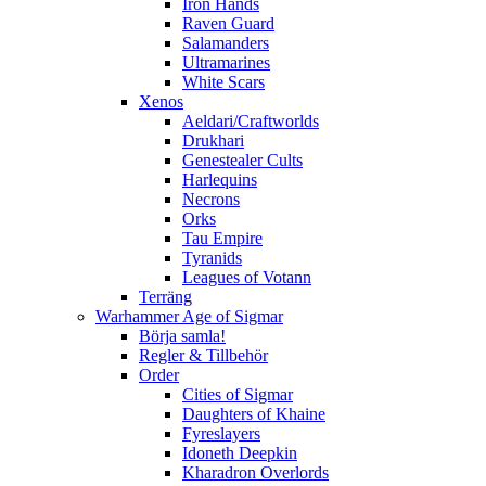
Iron Hands
Raven Guard
Salamanders
Ultramarines
White Scars
Xenos
Aeldari/Craftworlds
Drukhari
Genestealer Cults
Harlequins
Necrons
Orks
Tau Empire
Tyranids
Leagues of Votann
Terräng
Warhammer Age of Sigmar
Börja samla!
Regler & Tillbehör
Order
Cities of Sigmar
Daughters of Khaine
Fyreslayers
Idoneth Deepkin
Kharadron Overlords