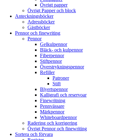
Övrigt papper
Övrigt Papper och block
Anteckningsböcker
Adressböcker
Gästböcker
Pennor och finewriting
Pennor
Gelkulpennor
Bläck- och kulpennor
Fiberpennor
Stiftpennor
Överstrykningspennor
Refiller
Patroner
Stift
Blyertspennor
Kalligrafi och reservoar
Finewritning
Pennvässare
Märkpennor
Whiteboardpennor
Radering och korrigering
Övrigt Pennor och finewriting
Sortera och förvara
Register