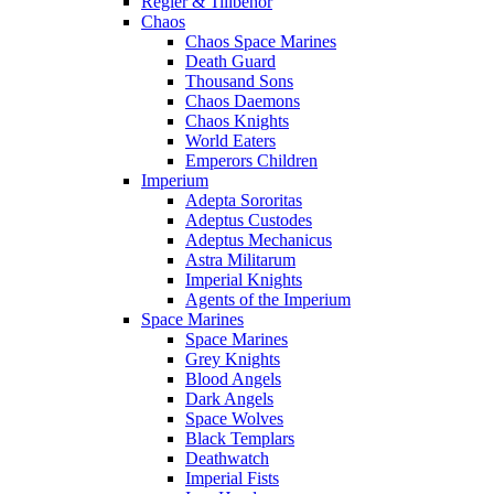
Regler & Tillbehör
Chaos
Chaos Space Marines
Death Guard
Thousand Sons
Chaos Daemons
Chaos Knights
World Eaters
Emperors Children
Imperium
Adepta Sororitas
Adeptus Custodes
Adeptus Mechanicus
Astra Militarum
Imperial Knights
Agents of the Imperium
Space Marines
Space Marines
Grey Knights
Blood Angels
Dark Angels
Space Wolves
Black Templars
Deathwatch
Imperial Fists