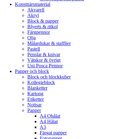
Konstnärsmaterial
Akvarell
Akryl
Block & papper
Blyerts & ritkol
Färgpennor
Olja
Målardukar & stafflier
Pastell
Penslar & knivar
Vätskor & övrigt
Uni Posca Pennor
Papper och block
Block och blockkuber
Kollegieblock
Blanketter
Kartong
Etiketter
Notisar
Papper
A4 Ohålat
A4 Hålat
A3
Färgat papper
Fotopapper