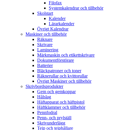
Filofax
Systemkalendrar och tillbehör
Skolstart
Kalender
Lärarkalender
Övrigt Kalendrar
Maskiner och tillbehör
Räknare
Skrivare
Laminering
Märkmaskin och etikettskrivare
Dokumentförstörare
Batterier
Bläckpatroner och toner
Räknerullar och kvittorullar
Övrigt Maskiner och tillbehör
Skrivbordsprodukter
Gem och gemkoppar
Hålslag
Häftapparat och häftpistol
Häftklammer och tillbehör
Pennfodral
Penn- och prylställ
Skrivunderlägg
Tejp och tejphållare