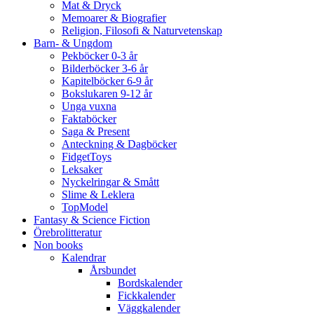
Mat & Dryck
Memoarer & Biografier
Religion, Filosofi & Naturvetenskap
Barn- & Ungdom
Pekböcker 0-3 år
Bilderböcker 3-6 år
Kapitelböcker 6-9 år
Bokslukaren 9-12 år
Unga vuxna
Faktaböcker
Saga & Present
Anteckning & Dagböcker
FidgetToys
Leksaker
Nyckelringar & Smått
Slime & Leklera
TopModel
Fantasy & Science Fiction
Örebrolitteratur
Non books
Kalendrar
Årsbundet
Bordskalender
Fickkalender
Väggkalender