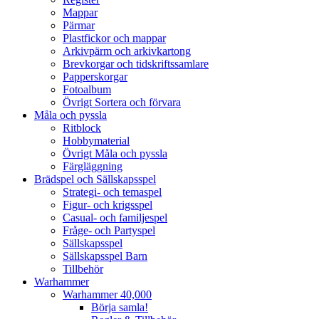
Mappar
Pärmar
Plastfickor och mappar
Arkivpärm och arkivkartong
Brevkorgar och tidskriftssamlare
Papperskorgar
Fotoalbum
Övrigt Sortera och förvara
Måla och pyssla
Ritblock
Hobbymaterial
Övrigt Måla och pyssla
Färgläggning
Brädspel och Sällskapsspel
Strategi- och temaspel
Figur- och krigsspel
Casual- och familjespel
Fråge- och Partyspel
Sällskapsspel
Sällskapsspel Barn
Tillbehör
Warhammer
Warhammer 40,000
Börja samla!