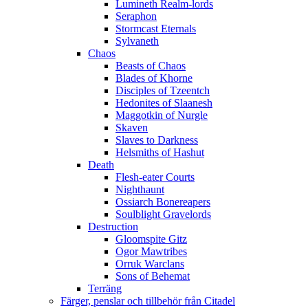
Lumineth Realm-lords
Seraphon
Stormcast Eternals
Sylvaneth
Chaos
Beasts of Chaos
Blades of Khorne
Disciples of Tzeentch
Hedonites of Slaanesh
Maggotkin of Nurgle
Skaven
Slaves to Darkness
Helsmiths of Hashut
Death
Flesh-eater Courts
Nighthaunt
Ossiarch Bonereapers
Soulblight Gravelords
Destruction
Gloomspite Gitz
Ogor Mawtribes
Orruk Warclans
Sons of Behemat
Terräng
Färger, penslar och tillbehör från Citadel