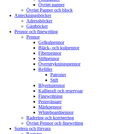
Övrigt papper
Övrigt Papper och block
Anteckningsböcker
Adressböcker
Gästböcker
Pennor och finewriting
Pennor
Gelkulpennor
Bläck- och kulpennor
Fiberpennor
Stiftpennor
Överstrykningspennor
Refiller
Patroner
Stift
Blyertspennor
Kalligrafi och reservoar
Finewritning
Pennvässare
Märkpennor
Whiteboardpennor
Radering och korrigering
Övrigt Pennor och finewriting
Sortera och förvara
Register