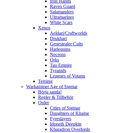
Iron Hands
Raven Guard
Salamanders
Ultramarines
White Scars
Xenos
Aeldari/Craftworlds
Drukhari
Genestealer Cults
Harlequins
Necrons
Orks
Tau Empire
Tyranids
Leagues of Votann
Terräng
Warhammer Age of Sigmar
Börja samla!
Regler & Tillbehör
Order
Cities of Sigmar
Daughters of Khaine
Fyreslayers
Idoneth Deepkin
Kharadron Overlords