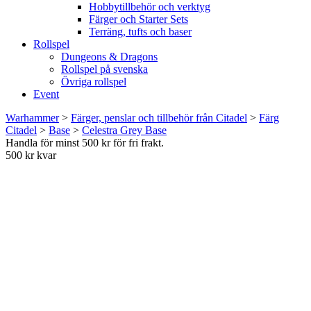
Hobbytillbehör och verktyg
Färger och Starter Sets
Terräng, tufts och baser
Rollspel
Dungeons & Dragons
Rollspel på svenska
Övriga rollspel
Event
Warhammer
>
Färger, penslar och tillbehör från Citadel
>
Färg
Citadel
>
Base
>
Celestra Grey Base
Handla för minst 500 kr för fri frakt.
500 kr kvar