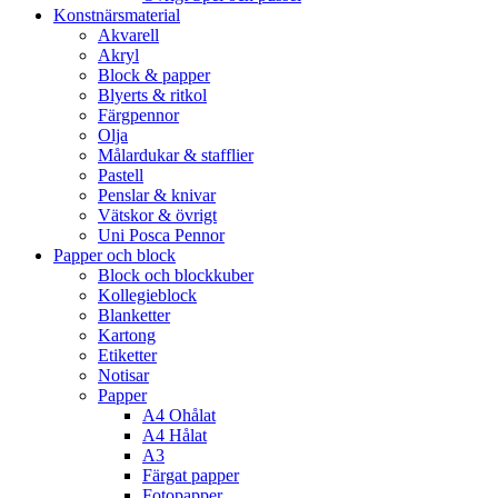
Konstnärsmaterial
Akvarell
Akryl
Block & papper
Blyerts & ritkol
Färgpennor
Olja
Målardukar & stafflier
Pastell
Penslar & knivar
Vätskor & övrigt
Uni Posca Pennor
Papper och block
Block och blockkuber
Kollegieblock
Blanketter
Kartong
Etiketter
Notisar
Papper
A4 Ohålat
A4 Hålat
A3
Färgat papper
Fotopapper