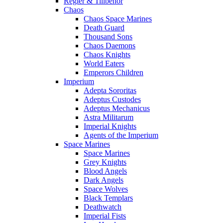
Regler & Tillbehör
Chaos
Chaos Space Marines
Death Guard
Thousand Sons
Chaos Daemons
Chaos Knights
World Eaters
Emperors Children
Imperium
Adepta Sororitas
Adeptus Custodes
Adeptus Mechanicus
Astra Militarum
Imperial Knights
Agents of the Imperium
Space Marines
Space Marines
Grey Knights
Blood Angels
Dark Angels
Space Wolves
Black Templars
Deathwatch
Imperial Fists