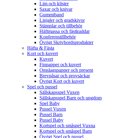
Lim och klister
Saxar och knivar
Gummiband
Linjaler och gradskivor
Stämplar och tillbehör
Häftmassa och fästkuddar
Konferenstillbehör
Övrigt Skrivbordsprodukter
Häfta & Fästa
Kort och kuvert
Kuvert
Finpapper och kuvert
Omslagspapper och present
Brevpåsar och provsäckar
Övrigt Kort och kuvert
Spel och pussel
Sällskapsspel Vuxen
Sällskapsspel Barn och ungdom
Spel Baby
Pussel Vuxen
Pussel Barn
Pussel Baby
Kortspel och småspel Vuxna
Kortspel och småspel Barn
Övrigt Spel och pussel