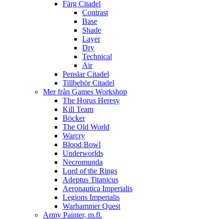
Färg Citadel
Contrast
Base
Shade
Layer
Dry
Technical
Air
Penslar Citadel
Tillbehör Citadel
Mer från Games Workshop
The Horus Heresy
Kill Team
Böcker
The Old World
Warcry
Blood Bowl
Underworlds
Necromunda
Lord of the Rings
Adeptus Titanicus
Aeronautica Imperialis
Legions Imperialis
Warhammer Quest
Army Painter, m.fl.